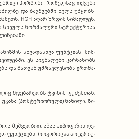
ე­ბრი­ვი ჰო­რმო­ნი, რო­მელ­საც თქვე­ნი
 ნა­წილ­ზე და ბავ­შვებ­ში ხელს უწ­ყობს
­თმა­ნეთს, HGH აღარ ზრდის სი­მა­ღლეს,
ა სხე­ულს ნო­რმა­ლუ­რი სტრუქ­ტუ­რი­სა
ი­ზე­ბა­ში.
გა­ნიზ­მის სხვა­დას­ხვა ფუნ­ქცი­ას, სის­
ვი­ლებ­ში. ეს სი­გნა­ლე­ბი კარ­ნა­ხობს
ებს და მათ­გან უმ­რავ­ლე­სო­ბა ერ­თმა­
­ლიც მდე­ბა­რე­ობს ტვი­ნის ფუ­ძეს­თან,
 უკა­ნა (პოს­ტე­რი­ო­რუ­ლი) ნა­წი­ლი. წი­
­როს მეშ­ვე­ო­ბით. ამას ჰი­პო­ფი­ზის ღე­
თ ფუნ­ქცი­ებს, რო­გო­რი­ცაა არ­ტე­რი­უ­