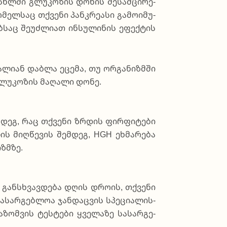
ის­ხლში გლუ­კო­ზის დო­ნის შე­სამ­ცი­რე­
ელ­საც თქვე­ნი პან­კრე­ა­სი გა­მო­ი­მუ­
­საც შე­უძ­ლი­ათ ინ­სუ­ლი­ნის ეფექ­ტის
ა­ლი­ან და­ბლა ეცე­მა, თუ ორგა­ნიზ­მში
გლუ­კო­ზის მა­ღა­ლი დო­ნე.
მ­დეგ, რაც თქვე­ნი ზრდის ფირ­ფი­ტე­ბი
ის მიღ­წე­ვის შემ­დეგ, HGH ეხმა­რე­ბა
ზ­მზე.
ა განს­ხვავ­დე­ბა დღის დრო­ის, თქვე­ნი
ა­სა­რგე­ბლოა ჯან­და­ცვის სპე­ცი­ა­ლის­
ზომ­ვის ტეს­ტე­ბი ყვე­ლა­ზე სა­სა­რგე­