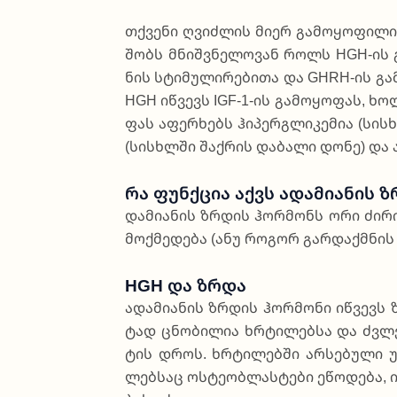
თქვე­ნი ღვიძ­ლის მი­ერ გა­მო­ყო­ფი­ლი
შობს მნიშ­ვნე­ლო­ვან როლს HGH-ის გა­მ
ნის სტი­მუ­ლი­რე­ბი­თა და GHRH-ის გა­
HGH იწ­ვევს IGF-1-ის გა­მო­ყო­ფას, ხო­
ფას აფერ­ხებს ჰი­პერ­გლი­კე­მია (სის­ხ
(სის­ხლში შა­ქრის და­ბა­ლი დო­ნე) და ამ
Რა Ფუნქცია Აქვს Ადამიანის 
და­მი­ა­ნის ზრდის ჰო­რმონს ორი ძი­რი­
მოქ­მე­დე­ბა (ანუ რო­გორ გარ­დაქ­მნის 
HGH Და Ზრდა
ადა­მი­ა­ნის ზრდის ჰო­რმო­ნი იწ­ვევს 
ტად ცნო­ბი­ლია ხრტი­ლებ­სა და ძვლე­ბ
ტის დროს. ხრტი­ლებ­ში არ­სე­ბუ­ლი უჯ­
ლებ­საც ოს­ტე­ო­ბლას­ტე­ბი ეწო­დე­ბა, 