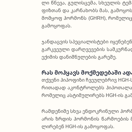
ლი წნე­ვა, გუ­ლის­ცე­მა, სხე­უ­ლის ტემ
ფიზ­თან და კარ­ნა­ხობს მას, გა­მო­ყოს 
მომ­ყოფ ჰო­რმონს (GHRH), რო­მე­ლიც 
გა­მო­ყო­ფას.
ჯან­და­ცვის სპე­ცი­ა­ლის­ტე­ბი იყე­ნე
გარ­კვე­უ­ლი დარ­ღვე­ვე­ბის სამ­კურ­
ექი­მის და­ნიშ­ნუ­ლე­ბის გა­რე­შე.
Რას Მოჰყავს Მოქმედებაში Ად
თქვე­ნი ჰი­პო­ფი­ზი ჩვე­უ­ლე­ბრივ HGH
რი­თა­დად აკონ­ტრო­ლებს ჰი­პო­თა­ლა­
რო­მე­ლიც ას­ტი­მუ­ლი­რებს HGH-ის გა­
რამ­დე­ნი­მე სხვა ენ­დო­კრი­ნუ­ლი ჰო­რ
არის ზრდის ჰო­რმო­ნის წა­რმო­ე­ბის მთ
ლი­რე­ბენ HGH-ის გა­მო­ყო­ფას.