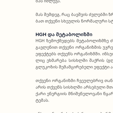
ბას იძ­ლე­ვა.
მას შემ­დეგ, რაც ბავ­შვის ძვლებ­ში ზ
ბათ თქვე­ნი სხე­უ­ლის ნო­რმა­ლუ­რი სტრ
HGH Და Მეტაბოლიზმი
HGH ზე­მოქ­მე­დებს მე­ტა­ბო­ლიზ­მზე ძ
გავ­ლე­ნით თქვე­ნი ორგა­ნიზ­მის უჯ­რ
ეფექ­ტებს თქვენს ორგა­ნიზ­მში. ინ­სუ­ლ
ლიც ეხმა­რე­ბა სის­ხლში შა­ქრის (გლუ
გლუ­კო­ზის შე­მამ­ცი­რე­ბე­ლი ეფექ­ტი ა
თქვე­ნი ორგა­ნიზ­მი ჩვე­უ­ლე­ბრივ თან
არის თქვენს სის­ხლში არ­სე­ბუ­ლი მთა­ვ
ქა­რი ენე­რგი­ის მნიშ­ვნე­ლო­ვა­ნი წყა
ტე­მას.