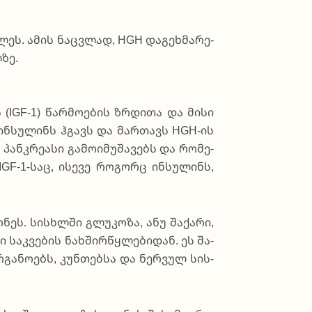
ლეს. ამის ნაც­ვლად, HGH და­გე­ხმა­რე­
­ზე.
 (IGF-1) წა­რმო­ე­ბის ზრდი­თა და მი­სი
თ ინ­სუ­ლინს ჰგავს და მარ­თავს HGH-ის
ნ­კრე­ა­სი გა­მო­ი­მუ­შა­ვებს და რო­მე­
IGF-1-საც, ისე­ვე რო­გორც ინ­სუ­ლინს,
ნეს. სის­ხლში გლუ­კო­ზა, ანუ შა­ქა­რი,
 სა­კვე­ბის ნახ­შირწ­ყლე­ბი­დან. ეს შა­
ორგა­ნო­ებს, კუნ­თებ­სა და ნერ­ვულ სის­