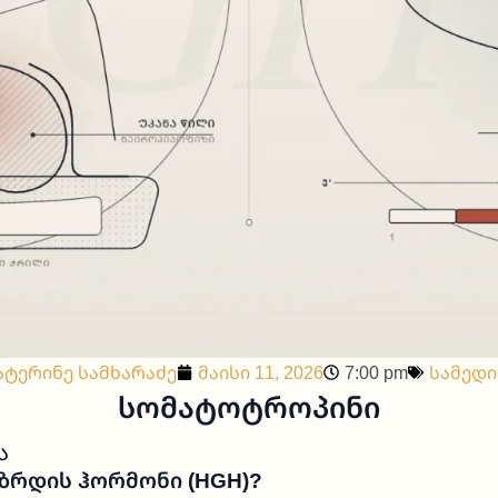
ატერინე სამხარაძე
მაისი 11, 2026
7:00 pm
სამედ
ᲡᲝᲛᲐᲢᲝᲢᲠᲝᲞᲘᲜᲘ
ა
Ზრდის Ჰორმონი (HGH)?