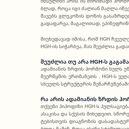
ინ­სუ­ლი­ნი არის ის ძი­რი­თა­დი ჰო­რმო
ბლად, რო­ცა იგი ძა­ლი­ან მა­ღლა იწევს,
შა­ვებს გლუ­კო­ზის დო­ნის გა­საზ­რდე­
გა­და­ფარ­ვა, მა­გა­ლი­თად, ეპი­ნე­ფრ
მი­უ­ხე­და­ვად იმი­სა, რომ HGH ჩვე­უ­
HGH-ის სი­ჭარ­ბეა, მას შე­უძ­ლია გა­და
Შეუძლია Თუ Არა HGH-Ს Გაგა
ადა­მი­ა­ნის ზრდის ჰო­რმო­ნი ხელს უწ
შე­ერ­წყმის ერ­თმა­ნეთს , HGH-ს ვე­ღ
სხე­ულს სტრუქ­ტუ­რის შე­ნარ­ჩუ­ნე­ბა­
Რა Არის Ადამიანის Ზრდის Ჰ
თქვე­ნი ჰი­პო­ფი­ზი HGH-ს პულ­სა­ცი­ე
ასა­კი­სა და სქე­სის მი­ხედ­ვით. სწო­რ
ტე­ბის­თვის დი­ა­გნო­ზის და­სა­დას­ტუ
ბლოა მა­შინ, რო­ცა ისი­ნი სტი­მუ­ლა­ცი­