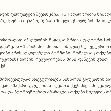
რდის ფირ­ფი­ტე­ბი შე­ერ­წყმის, HGH აღარ ზრდის სი­მა­ღ
უქ­ტუ­რის შე­ნარ­ჩუ­ნე­ბა­ში მთე­ლი ცხოვ­რე­ბის მან­ძილ
ი­რი­თა­დად ინ­სუ­ლი­ნის მსგავ­სი ზრდის ფაქ­ტო­რი-1-ის
ე­დე­ბზე. IGF-1 არის ჰო­რმო­ნი, რო­მე­ლიც სტრუქ­ტუ­რი
ი­ნი არის აუ­ცი­ლე­ბე­ლი ჰო­რმო­ნი, რო­მელ­საც თქვე­ნი პა
­კო­ზის) დო­ნის რე­გუ­ლი­რე­ბას მი­სი და­წე­ვის გზით. 
ქვს.
­მიმ­დევ­რუ­ლად არე­გუ­ლი­რებს სის­ხლში გლუ­კო­ზის დო­
ა­რი შა­ქა­რი. გლუ­კო­ზას იღებთ თქვენ მი­ერ მი­ღე­ბუ­ლი
­როა და ნუ­ტრი­ენ­ტე­ბით ამა­რა­გებს თქვე­ნი სხე­უ­ლის 