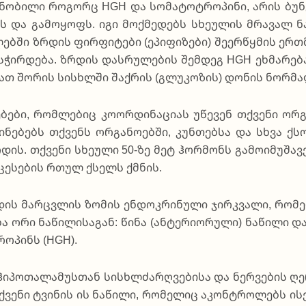
ცნო­ბი­ლი რო­გორც HGH და სო­მა­ტო­ტრო­პი­ნი, არის ბუ­ნ
­ვებს და გა­მო­ყოფს. იგი მოქ­მე­დებს სხე­უ­ლის მრა­ვალ
ებ­ში ზრდის ფირ­ფი­ტე­ბი (ეპი­ფი­ზე­ბი) შე­ერ­წყმის ერ
ჭირ­დე­ბა. ზრდის დას­რუ­ლე­ბის შემ­დეგ HGH ეხმა­რე­ბ
 მათ შო­რის სის­ხლში შა­ქრის (გლუ­კო­ზის) დო­ნის ნო­რმა­ლ
ე­ბე­ბი, რომ­ლე­ბიც კო­ორ­დი­ნა­ცი­ას უწე­ვენ თქვე­ნი ორ
ი­ნე­ბებს თქვენს ორგა­ნო­ებ­ში, კუნ­თებ­სა და სხვა ქსო­
დის. თქვე­ნი სხე­უ­ლი 50-ზე მეტ ჰო­რმონს გა­მო­ი­მუ­შა­ვ
­ცე­სე­ბის რთულ ქსელს ქმნის.
რ­დის მარ­ცვლის ზო­მის ენ­დო­კრი­ნუ­ლი ჯირ­კვა­ლი, რო­მე
ა ორი ნა­წი­ლი­სა­გან: წი­ნა (ან­ტე­რი­ო­რუ­ლი) ნა­წი­ლი და
ტროპინს (HGH).
 ჰი­პო­თა­ლა­მუს­თან სის­ხლძარ­ღვე­ბი­სა და ნერ­ვე­ბის ღე
ქვე­ნი ტვი­ნის ის ნა­წი­ლი, რო­მე­ლიც აკონ­ტრო­ლებს ისე