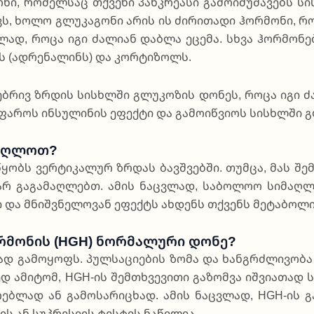
­ნი, რო­მელ­საც თქვე­ნი პან­კრე­ა­სი გა­მო­ი­მუ­შა­ვებს ს
 ხო­ლო გლუ­კა­გო­ნი არის ის ძი­რი­თა­დი ჰო­რმო­ნი, რო­მ
ლად, რო­ცა იგი ძა­ლი­ან და­ბლა ეცე­მა. სხვა ჰო­რმო­ნებ
ინს (ადრე­ნა­ლინს) და კორ­ტი­ზოლს.
ლე­ბრივ ზრდის სის­ხლში გლუ­კო­ზის დო­ნეს, რო­ცა იგი ძ
­ფა­როს ინ­სუ­ლი­ნის ეფექ­ტი და გა­მო­იწ­ვი­ოს სის­ხლში 
მაღლოთ?
­ყობს ვერ­ტი­კა­ლურ ზრდას ბავ­შვებ­ში. თუმ­ცა, მას შე
არ გა­გა­მა­ღლებთ. ამის ნაც­ვლად, სა­ბო­ლოო სი­მა­ღლ
ში და მნიშ­ვნე­ლო­ვან ეფექტს ახ­დენს თქვენს მე­ტა­ბო­ლი
ორმონის (HGH) Ნორმალური Დონე?
­ბად გა­მო­ყოფს. პულ­სა­ცი­ე­ბის ზო­მა და ხან­გრძლი­ვო­ბ
ედ ამი­ტომ, HGH-ის შემთ­ხვე­ვი­თი გა­ზომ­ვა იშ­ვი­ა­თად ს
­რე­ბლად ან გა­მო­სა­რიც­ხად. ამის ნაც­ვლად, HGH-ის გა­
ის ან სუ­პრე­სი­ის ტეს­ტის ნა­წი­ლია.