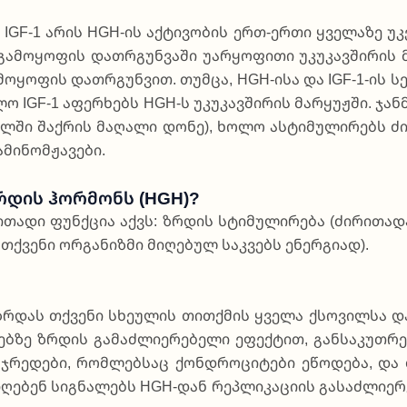
 IGF-1 არის HGH-ის აქ­ტი­ვო­ბის ერთ-ერ­თი ყვე­ლა­ზე უკ
ო­ყო­ფის დათ­რგუნ­ვა­ში უარ­ყო­ფი­თი უკუ­კავ­ში­რის მარ
მო­ყო­ფის დათ­რგუნ­ვით. თუმ­ცა, HGH-ისა და IGF-1-ის ს
ლო IGF-1 აფერ­ხებს HGH-ს უკუ­კავ­ში­რის მარ­ყუჟ­ში. ჯან
ლში შა­ქრის მა­ღა­ლი დო­ნე), ხო­ლო ას­ტი­მუ­ლი­რებს ძი­ლ
ი­ნომ­ჟა­ვე­ბი.
Ზრდის Ჰორმონს (HGH)?
თა­დი ფუნ­ქცია აქვს: ზრდის სტი­მუ­ლი­რე­ბა (ძი­რი­თა­და
თქვე­ნი ორგა­ნიზ­მი მი­ღე­ბულ სა­კვებს ენე­რგი­ად).
ზრდას თქვე­ნი სხე­უ­ლის თით­ქმის ყვე­ლა ქსო­ვილ­სა და
ზე ზრდის გა­მაძ­ლი­ე­რე­ბე­ლი ეფექ­ტით, გან­სა­კუ­თრე­
რე­დე­ბი, რომ­ლებ­საც ქონ­დრო­ცი­ტე­ბი ეწო­დე­ბა, და 
იღე­ბენ სი­გნა­ლებს HGH-დან რე­პლი­კა­ცი­ის გა­საძ­ლი­ე­