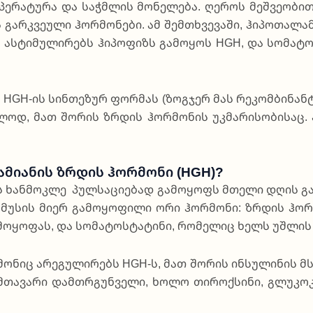
­პე­რა­ტუ­რა და საჭ­მლის მო­ნე­ლე­ბა. ღე­როს მეშ­ვე­ო­ბით
გარ­კვე­უ­ლი ჰო­რმო­ნე­ბი. ამ შემთ­ხვე­ვა­ში, ჰი­პო­თა­ლ
ას­ტი­მუ­ლი­რებს ჰი­პო­ფიზს გა­მო­ყოს HGH, და სო­მა­ტ
­ბენ HGH-ის სინ­თე­ზურ ფო­რმას (ზოგ­ჯერ მას რე­კომ­ბი­ნ
ნა­ლოდ, მათ შო­რის ზრდის ჰო­რმო­ნის უკმა­რი­სო­ბი­საც.
ამიანის Ზრდის Ჰორმონი (HGH)?
-ს ხან­მო­კლე პულ­სა­ცი­ე­ბად გა­მო­ყოფს მთე­ლი დღის გან
მუ­სის მი­ერ გა­მო­ყო­ფი­ლი ორი ჰო­რმო­ნი: ზრდის ჰო­რ
მო­ყო­ფას, და სო­მა­ტოს­ტა­ტი­ნი, რო­მე­ლიც ხელს უშ­ლის
მო­ნიც არე­გუ­ლი­რებს HGH-ს, მათ შო­რის ინ­სუ­ლი­ნის მს
ა­ვა­რი დამთ­რგუნ­ვე­ლი, ხო­ლო თი­როქ­სი­ნი, გლუ­კო­კო