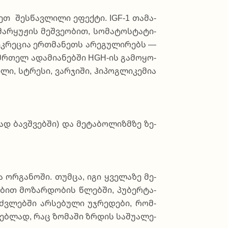
ეთ შე­სწავ­ლი­ლი ეფექ­ტი. IGF-1 თა­მა­
­ყუ­ჟის მეშ­ვე­ო­ბით, სო­მა­ტოს­ტა­ტი­
ე­კრე­ცია ერ­თმა­ნეთს არე­გუ­ლი­რებს —
­მრთელ ადა­მი­ა­ნებ­ში HGH-ის გა­მო­ყო­
ი, სტრე­სი, ვარ­ჯი­ში, ჰი­პო­გლი­კე­მია
დ ბავ­შვებ­ში) და მე­ტა­ბო­ლიზ­მზე ზე­
 ორგა­ნო­ში. თუმ­ცა, იგი ყვე­ლა­ზე მე­
ბით მო­ზარ­დო­ბის წლებ­ში, პუ­ბერ­ტა­
ძვლებ­ში არ­სე­ბუ­ლი უჯ­რე­დე­ბი, რომ­
რე­ბლად, რაც ზო­მა­ში ზრდის სა­შუ­ა­ლე­