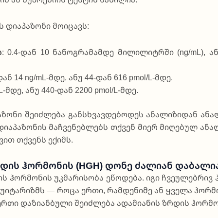
დი­ა­პა­ზო­ნი მო­ი­ცავს:
ს
: 0.4-დან 10 ნა­ნო­გრა­მამ­დე მი­ლი­ლიტ­რში (ng/mL), 
-დან 14 ng/mL-მდე, ანუ 44-დან 616 pmol/L-მდე.
mL-მდე, ანუ 440-დან 2200 pmol/L-მდე.
­ზო­ნი შე­იძ­ლე­ბა განს­ხვავ­დე­ბო­დეს ანა­ლი­ზი­დან ანა­ლ
ა­პა­ზო­ნის მაჩ­ვე­ნე­ბლებს თქვენ მი­ერ მი­ღე­ბულ ანა­ლი
ს­ვით თქვენს ექიმს.
რდის Ჰორმონის (HGH) Დონე Ძალიან Დაბალი
ჰო­რმო­ნის უკმა­რი­სო­ბა ეწო­დე­ბა. იგი ჩვე­უ­ლე­ბრივ ჰი
ი­ტუ­ი­ტა­რიზმს — რო­ცა ერ­თი, რამ­დე­ნი­მე ან ყვე­ლა ჰო­რმ
-ერ­თი და­ზი­ან­ბუ­ლი შე­იძ­ლე­ბა ადა­მი­ა­ნის ზრდის ჰო­რ