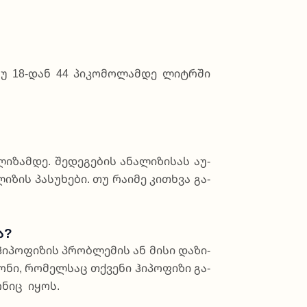
ანუ 18-დან 44 პი­კო­მო­ლამ­დე ლიტ­რში
ი­ზამ­დე. შე­დე­გე­ბის ანა­ლი­ზი­სას აუ­
­ზის პა­სუ­ხე­ბი. თუ რა­ი­მე კით­ხვა გა­
ა?
­პო­ფი­ზის პრო­ბლე­მის ან მი­სი და­ზი­
ო­ნი, რო­მელ­საც თქვე­ნი ჰი­პო­ფი­ზი გა­
მო­ნიც იყოს.