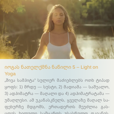
Light on Yoga
იოგას ნათელქმნა ნაწილი 5 – Light on
Yoga
„ში­ვა სამ­ჰი­ტა“ სუ­ლი­ერ მა­ძი­ებ­ლებს ოთხ ტი­პად
ყოფს: 1) მრდუ — სუს­ტი, 2) მა­დია­მა — სა­შუ­ალო,
3) ად­ჰი­მატ­რა — მა­ღა­ლი და 4) ად­ჰი­მატ­რა­ტა­მა —
უმაღ­ლე­სი. ამ უკა­ნას­კნელს, ყვე­ლა­ზე მა­ღალ სა­
ფე­ხურ­ზე მდგომს, ერ­თა­დერთს შე­უძ­ლია გას­
ცდეს ხი­ლუ­ლი სამ­ყა­როს უსას­რუ­ლო ოკეანეს.