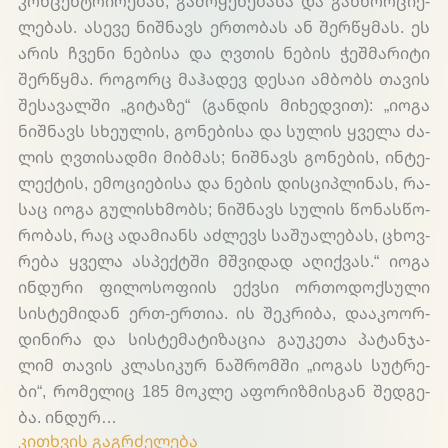
კონ­ცენ­ტრი­რე­ბას, გა­მო­ყე­ნე­ბა­სა და გან­ხორ­ციე­
ლე­ბას. ასე­ვე ნიშ­ნავს ერ­თო­ბას ან შერ­წყმას. ეს
არის ჩვე­ნი ნე­ბი­სა და ღვთის ნე­ბის ჭეშ­მა­რი­ტი
შერ­წყმა. რო­გორც მა­ჰა­დევ დე­საი ამ­ბობს თა­ვის
შე­სა­ვალ­ში „გი­ტა­ზე“ (გან­დის მი­ხედ­ვით): „იო­გა
ნიშ­ნავს სხე­ულის, გო­ნე­ბი­სა და სუ­ლის ყვე­ლა ძა­
ლის ღვთი­სად­მი მიბ­მას; ნიშ­ნავს გო­ნე­ბის, ინ­ტე­
ლექ­ტის, ემო­ციე­ბი­სა და ნე­ბის დის­ციპ­ლი­ნას, რა­
საც იო­გა გუ­ლის­ხმობს; ნიშ­ნავს სუ­ლის წო­ნას­წო­
რო­ბას, რაც ადა­მი­ანს აძ­ლევს სა­შუა­ლე­ბას, ცხოვ­
რე­ბა ყვე­ლა ას­პექ­ტში მშვი­დად აღიქ­ვას.“ იო­გა
ინ­დუ­რი ფი­ლო­სო­ფი­ის ექ­ვსი ორ­თო­დოქ­სუ­ლი
სის­ტე­მი­დან ერთ-ერ­თია. ის შეკ­რი­ბა, და­აკო­ორ­
დი­ნი­რა და სის­ტე­მა­ტი­ზა­ცია გა­უკე­თა პა­ტან­ჯა­
ლიმ თა­ვის კლა­სი­კურ ნაშ­რომ­ში „იო­გას სუტ­რე­
ბი“, რო­მე­ლიც 185 მოკ­ლე აფო­რიზ­მის­გან შედ­გე­
ბა. ინ­დურ…
კითხვის გაგრძელება