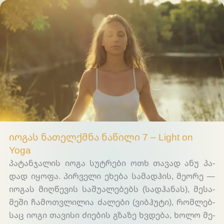
Light on Yoga
იო­გას ნა­თელ­ქმნა ნა­წი­ლი 7 – Light on
Yoga
პა­ტან­ჯა­ლის იო­გა სუ­ტრე­ბი ოთხ თა­ვად ანუ პა­
დად იყო­ფა. პირ­ვე­ლი ეხე­ბა სა­მად­ჰის, მე­ო­რე —
იო­გას მიღ­წე­ვის სა­შუ­ა­ლე­ბებს (სად­ჰა­ნას), მე­სა­
მე­ში ჩა­მოთ­ვლი­ლია ძა­ლე­ბი (ვიბ­ჰუ­ტი), რომ­ლებ­
საც იო­გი თა­ვი­სი ძი­ე­ბის გზა­ზე ხვდე­ბა, ხო­ლო მე­