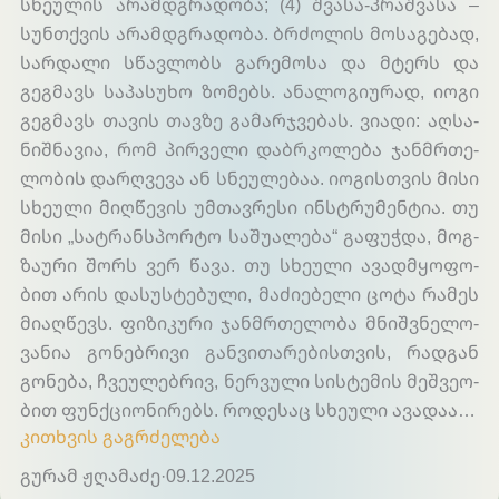
სხეულის არამდგრადობა; (4) შვასა-პრაშვასა –
სუნთქვის არამდგრადობა. ბრძოლის მოსაგებად,
სარდალი სწავლობს გარემოსა და მტერს და
გეგმავს საპასუხო ზომებს. ანალოგიურად, იოგი
გეგმავს თავის თავზე გამარჯვებას. ვი­ადი: აღ­სა­
ნიშ­ნა­ვია, რომ პირ­ვე­ლი დაბ­რკო­ლე­ბა ჯან­მრთე­
ლო­ბის დარ­ღვე­ვა ან სნე­ულე­ბაა. იო­გის­თვის მი­სი
სხე­ული მიღ­წე­ვის უმ­თავ­რე­სი ინ­სტრუ­მენ­ტია. თუ
მი­სი „სატ­რან­სპორ­ტო სა­შუა­ლე­ბა“ გა­ფუჭ­და, მოგ­
ზაუ­რი შორს ვერ წა­ვა. თუ სხე­ული ავად­მყო­ფო­
ბით არის და­სუს­ტე­ბუ­ლი, მა­ძიე­ბე­ლი ცო­ტა რა­მეს
მი­აღ­წევს. ფი­ზი­კუ­რი ჯან­მრთე­ლო­ბა მნიშ­ვნე­ლო­
ვა­ნია გო­ნებ­რი­ვი გან­ვი­თა­რე­ბის­თვის, რად­გან
გო­ნე­ბა, ჩვე­ულებ­რივ, ნერ­ვუ­ლი სის­ტე­მის მეშ­ვეო­
ბით ფუნ­ქციო­ნი­რებს. რო­დე­საც სხე­ული ავა­დაა…
კითხვის გაგრძელება
გურამ ჟღამაძე
·
09.12.2025