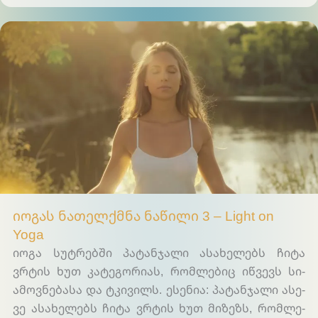
Light on Yoga
იოგას ნათელქმნა ნაწილი 3 – Light on
Yoga
იო­გა სუტ­რებ­ში პა­ტან­ჯა­ლი ასა­ხე­ლებს ჩი­ტა
ვრტის ხუთ კა­ტე­გო­რი­ას, რომ­ლე­ბიც იწ­ვევს სი­
ამოვ­ნე­ბა­სა და ტკი­ვილს. ესე­ნია: პა­ტან­ჯა­ლი ასე­
ვე ასა­ხე­ლებს ჩი­ტა ვრტის ხუთ მი­ზეზს, რომ­ლე­