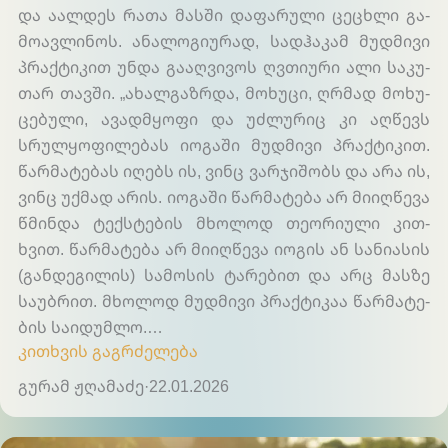
და აალ­დეს რა­თა მას­ში და­ფა­რუ­ლი ცეც­ხლი გა­
მო­ავ­ლი­ნოს. ანა­ლო­გი­უ­რად, სად­ჰა­კამ მუდ­მი­ვი
პრაქ­ტი­კით უნ­და გა­აღ­ვი­ვოს ღვთი­უ­რი ალი სა­კუ­
თარ თავ­ში. „ახალ­გაზრდა, მო­ხუ­ცი, ღრმად მო­ხუ­
ცე­ბუ­ლი, ავად­მყო­ფი და უძ­ლუ­რიც კი აღ­წევს
სრულ­ყო­ფი­ლე­ბას იო­გა­ში მუდ­მი­ვი პრაქ­ტი­კით.
წარ­მა­ტე­ბას იღებს ის, ვინც ვარ­ჯი­შობს და არა ის,
ვინც უქ­მად არის. იო­გა­ში წარ­მა­ტე­ბა არ მი­იღ­წე­ვა
წმინ­და ტექ­სტე­ბის მხო­ლოდ თე­ო­რი­უ­ლი კით­
ხვით. წარ­მა­ტე­ბა არ მი­იღ­წე­ვა იო­გის ან სა­ნი­ა­სის
(გან­დე­გი­ლის) სა­მო­სის ტა­რე­ბით და არც მას­ზე
სა­უბ­რით. მხო­ლოდ მუდ­მი­ვი პრაქ­ტი­კაა წარ­მა­ტე­
ბის სა­ი­დუმ­ლო.…
კითხვის გაგრძელება
გურამ ჟღამაძე
·
22.01.2026