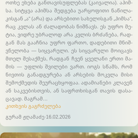
ოთ­ხე ეხე­ბა გან­თა­ვი­სუ­ფლე­ბას (კა­ი­ვა­ლია). აჰიმ­
სა. სიტ­ყვა აჰიმ­სა შედ­გე­ბა უარ­ყო­ფი­თი ნა­წი­ლა­
კის­გან „ა“ (არა) და არ­სე­ბი­თი სა­ხე­ლის­გან „ჰიმ­სა“,
რაც კვლას ან ძა­ლა­დო­ბას ნიშ­ნავს. ეს უფრო მე­
ტია, ვი­დრე უბრა­ლოდ არა კვლის ბრძა­ნე­ბა, რად­
გან მას გა­აჩ­ნია უფრო ფარ­თო, და­დე­ბი­თი მნიშ­
ვნე­ლო­ბა — სიყ­ვა­რუ­ლი. ეს სიყ­ვა­რუ­ლი მო­ი­ცავს
მთელ შე­საქ­მეს, რად­გან ჩვენ ყვე­ლა­ნი ერ­თი მა­
მის — უფლის შვი­ლე­ბი ვართ. იოგს სწამს, რომ
ნივ­თის გა­ნად­გუ­რე­ბა ან არ­სე­ბის მოკ­ვლა მი­სი
შე­მოქ­მე­დის შე­უ­რაც­ხყო­ფაა. ადა­მი­ა­ნე­ბი კლა­ვენ
ან სა­კვე­ბის­თვის, ან საფ­რთხის­გან თა­ვის და­სა­
ცა­ვად. მა­გრამ…
კითხვის გაგრძელება
გურამ ჟღამაძე
·
16.02.2026