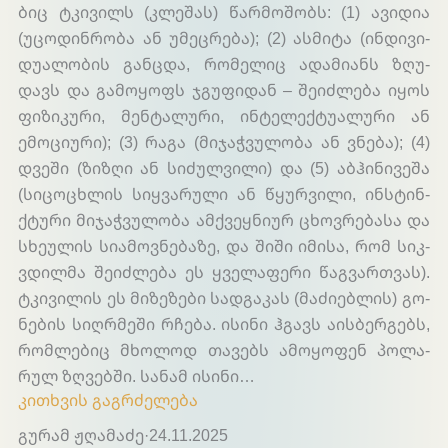
ბიც ტკი­ვილს (კლე­შას) წარ­მო­შობს: (1) ავი­დია
(უცო­დინ­რო­ბა ან უმეც­რე­ბა); (2) ას­მი­ტა (ინ­დი­ვი­
დუა­ლო­ბის გან­ცდა, რო­მე­ლიც ადა­მი­ანს ზღუ­
დავს და გა­მო­ყოფს ჯგუ­ფი­დან – შე­იძ­ლე­ბა იყოს
ფი­ზი­კუ­რი, მენ­ტა­ლუ­რი, ინ­ტე­ლექ­ტუა­ლუ­რი ან
ემო­ცი­ური); (3) რა­გა (მი­ჯაჭ­ვუ­ლო­ბა ან ვნე­ბა); (4)
დვე­ში (ზიზ­ღი ან სი­ძულ­ვი­ლი) და (5) აბ­ჰი­ნი­ვე­შა
(სი­ცოც­ხლის სიყ­ვა­რუ­ლი ან წყურ­ვი­ლი, ინ­სტინ­
ქტუ­რი მი­ჯაჭ­ვუ­ლო­ბა ამ­ქვეყ­ნი­ურ ცხოვ­რე­ბა­სა და
სხე­ულის სი­ამოვ­ნე­ბა­ზე, და ში­ში იმი­სა, რომ სიკ­
ვდილ­მა შე­იძ­ლე­ბა ეს ყვე­ლა­ფე­რი წაგ­ვარ­თვას).
ტკი­ვი­ლის ეს მი­ზე­ზე­ბი სად­გა­კას (მა­ძი­ებ­ლის) გო­
ნე­ბის სიღ­რმე­ში რჩე­ბა. ისი­ნი ჰგავს აის­ბერ­გებს,
რომ­ლე­ბიც მხო­ლოდ თა­ვებს ამო­ყო­ფენ პო­ლა­
რულ ზღვებ­ში. სა­ნამ ისი­ნი…
კითხვის გაგრძელება
გურამ ჟღამაძე
·
24.11.2025