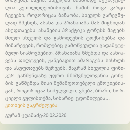
მიძ­ღვნა). შა­უ­ჩა. სხე­უ­ლის სიწ­მინ­დე აუ­ცი­ლე­ბე­
ლია კე­თილ­დღე­ო­ბის­თვის. მა­შინ რო­ცა კა­რგი
ჩვე­ვე­ბი, რო­გო­რი­ცაა ბა­ნა­ო­ბა, სხე­ულს გა­რე­გნუ­
ლად წმენდს, ასა­ნა და პრა­ნა­ი­ა­მა მას ში­გნი­დან
ასუფ­თა­ვებს. ასა­ნე­ბის პრაქ­ტი­კა ტო­ნუსს მა­ტებს
მთელ სხე­ულს და გა­მო­დევ­ნის ტოქ­სი­ნებ­სა და
მი­ნა­რე­ვებს, რომ­ლე­ბიც გა­მოწ­ვე­უ­ლია გა­და­მე­ტე­
ბუ­ლი სი­ა­მოვ­ნე­ბით. პრა­ნა­ი­ა­მა წმენდს და აა­ნი­ა­
ვებს ფილ­ტვებს, ჟან­გბა­დით ამა­რა­გებს სისხლს
და ასუფ­თა­ვებს ნერ­ვებს. მა­გრამ სხე­უ­ლის ფი­ზი­
კურ გაწ­მენ­და­ზე უფრო მნიშ­ვნე­ლო­ვა­ნია გო­ნე­
ბის გაწ­მენ­და მი­სი შე­მაშ­ფო­თე­ბე­ლი ემო­ცი­ე­ბის­
გან, რო­გო­რი­ცაა სი­ძულ­ვი­ლი, ვნე­ბა, ბრა­ზი, ხორ­
ცი­ე­ლი გუ­ლის­თქმა, სი­ხარ­ბე, ცდო­მი­ლე­ბა…
კითხვის გაგრძელება
გურამ ჟღამაძე
·
20.02.2026