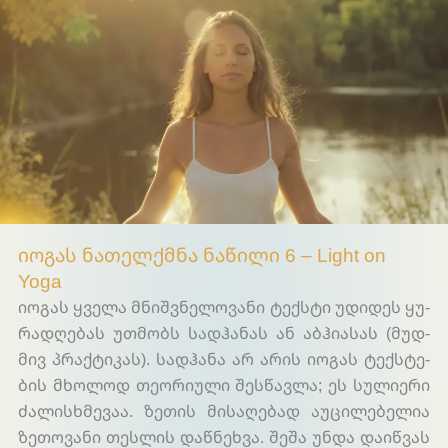
Light on Yoga
იოგას ნათელქმნა ნაწილი 6 – Light on
Yoga
იო­გას ყვე­ლა მნიშ­ვნე­ლო­ვა­ნი ტექ­სტი უდი­დეს ყუ­
რად­ღე­ბას უთ­მობს სად­ჰა­ნას ან აბ­ჰი­ა­სას (მუდ­
მივ პრაქ­ტი­კას). სად­ჰა­ნა არ არის იო­გას ტექ­სტე­
ბის მხო­ლოდ თე­ო­რი­უ­ლი შეს­წავლა; ეს სუ­ლი­ე­რი
ძა­ლის­ხმე­ვაა. ზე­თის მი­სა­ღე­ბად აუ­ცი­ლე­ბე­ლია
ზე­თო­ვა­ნი თეს­ლის დაწ­ნეხვა. შე­შა უნ­და და­იწ­ვას