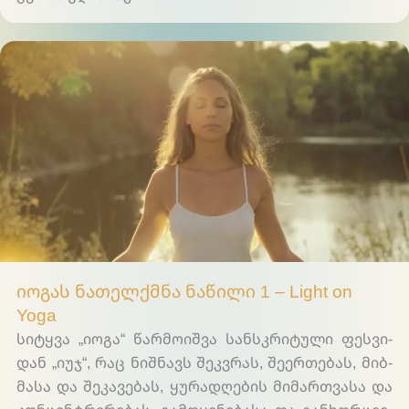
Light on Yoga
იოგას ნათელქმნა ნაწილი 1 – Light on
Yoga
სიტ­ყვა „იოგა“ წარ­მო­იშ­ვა სან­სკრი­ტუ­ლი ფეს­ვი­
დან „იუჯ“, რაც ნიშ­ნავს შეკ­ვრას, შე­ერ­თე­ბას, მიბ­
მა­სა და შე­კა­ვე­ბას, ყუ­რად­ღე­ბის მი­მარ­თვა­სა და