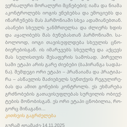
ვერ­სა­ლუ­რი მო­რა­ლუ­რი მცნე­ბე­ბი); ია­მა და ნი­ამა
აკონ­ტრო­ლებს იო­გის ვნე­ბებ­სა და ემო­ცი­ებს და
ინარ­ჩუ­ნებს მას ჰარ­მო­ნია­ში სხვა ადა­მია­ნებ­თან.
ასა­ნე­ბი სხე­ულს ჯან­მრთელ­სა და ძლი­ერს ხდის
და აყა­ლი­ბებს მას ბუ­ნე­ბას­თან ჰარ­მო­ნი­აში. სა­
ბო­ლო­ოდ, იო­გი თა­ვი­სუფ­ლდე­ბა სხე­ულის ცნო­
ბიე­რე­ბის­გან. ის იმარ­ჯვებს სხე­ულ­ზე და აქ­ცევს
მას სუ­ლის­თვის შე­სა­ფე­რის სა­მო­სად. პირ­ვე­ლი
სა­მი ეტა­პი არის გა­რე ძი­ებე­ბი (ბა­ჰი­რან­გა სად­ჰა­
ნა). შემ­დე­გი ორი ეტა­პი – პრა­ნაი­ამა და პრა­ტი­ჰა­
რა – ას­წავ­ლის მა­ძიე­ბელს სუნ­თქვის რე­გუ­ლი­რე­
ბას და ამით გო­ნე­ბის კონ­ტროლს. ეს ეხ­მა­რე­ბა
გრძნო­ბე­ბის გა­თა­ვი­სუფ­ლე­ბას სურ­ვი­ლის ობი­ექ­
ტე­ბის მო­ნო­ბის­გან. ეს ორი ეტა­პი ცნო­ბი­ლია, რო­
გორც ში­ნა­გა­ნი…
კითხვის გაგრძელება
გურამ ჟღამაძე
·
14.11.2025