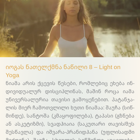
Light on Yoga
იო­გას ნა­თელ­ქმნა ნა­წი­ლი 8 – Light on
Yoga
ნი­ა­მა არის ქცე­ვის წე­სე­ბი, რომ­ლე­ბიც ეხე­ბა ინ­
დი­ვი­დუ­ა­ლურ დის­ცი­პლი­ნას, მა­შინ რო­ცა ია­მა
უნი­ვერ­სა­ლუ­რია თა­ვი­სი გა­მო­ყე­ნე­ბით. პა­ტან­ჯა­
ლის მი­ერ ჩა­მოთ­ვლი­ლი ხუ­თი ნი­ა­მაა: შა­უ­ჩა (სიწ­
მინ­დე), სან­ტო­შა (კმა­ყო­ფი­ლე­ბა), ტა­პა­სი (გზნე­ბა
ან ას­კე­ტიზ­მი), სვად­ჰი­ა­ია (სა­კუ­თა­რი თა­ვის/მეს
შე­სწავ­ლა) და იშ­ვა­რა-პრა­ნიდ­ჰა­ნა (უფლი­სად­მი