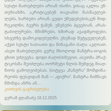
სუს­ტი მა­ძი­ებ­ლე­ბი არი­ან ისი­ნი, ვი­საც აკ­ლია ენ­
თუ­ზი­აზ­მი, აკ­რი­ტი­კე­ბენ თა­ვი­ანთ მას­წავ­ლებ­
ლებს, ხარ­ბე­ბი არიან, ცუდი ქმე­დე­ბე­ბის­კენ მიდ­
რე­კილ­ნი, ბევრს ჭა­მენ, ვნე­ბებს ჰყვე­ბი­ან, არას­
ტა­ბი­ლუ­რე­ბი, მშიშ­რე­ბი, ხში­რად ავად­მყო­ფე­ბი,
სხვებ­ზე და­მო­კი­დე­ბულ­ნი, უხე­შად მეტ­ყვე­ლე­ბენ,
აქვთ სუს­ტი ხა­სია­თი და ში­ნა­გა­ნი ძა­ლა აკ­ლი­ათ.
ასეთ მა­ძი­ებ­ლებს გუ­რუ მხო­ლოდ მან­ტრა-იო­გის
გზით უძ­ღვე­ბა. დი­დი ძა­ლის­ხმე­ვით, ასეთ­მა პრაქ­
ტი­კოს­მა შე­იძ­ლე­ბა თორ­მე­ტი წლის შემ­დეგ მი­აღ­
წი­ოს გამოღვი­ძე­ბას. (სიტ­ყვა „მან­ტრა“ მომ­დი­ნა­
რე­ობს ფეს­ვი­დან მან — „ფიქ­რი“. მან­ტრა ნიშ­ნავს
წმინ­და აზრს ან…
კითხვის გაგრძელება
გურამ ჟღამაძე
·
18.12.2025