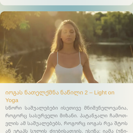
Light on Yoga
იოგას ნათელქმნა ნაწილი 2 – Light on
Yoga
სწო­რი სა­შუა­ლე­ბე­ბი ისე­თი­ვე მნიშ­ვნე­ლო­ვა­ნია,
რო­გორც სა­სურ­ვე­ლი მი­ზა­ნი. პა­ტან­ჯა­ლი ჩა­მოთ­
ვლის ამ სა­შუა­ლე­ბებს, რო­გორც იო­გას რვა შტოს
ან ეტა­პს სუ­ლის ძი­ები­სათ­ვის. ესე­ნა: ია­მა (უნი­