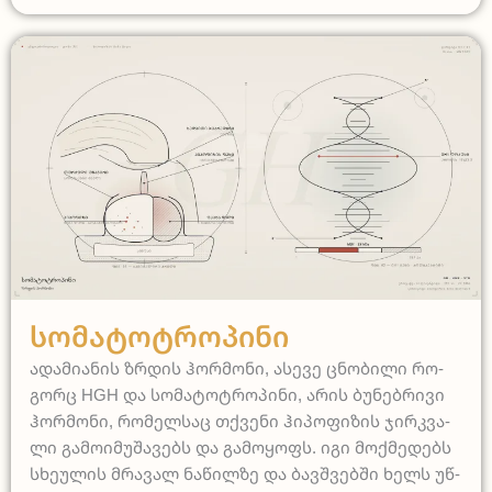
სამედიცინო
Სომატოტროპინი
ადა­მი­ა­ნის ზრდის ჰო­რმო­ნი, ასე­ვე ცნო­ბი­ლი რო­
გორც HGH და სო­მა­ტო­ტრო­პი­ნი, არის ბუ­ნე­ბრი­ვი
ჰო­რმო­ნი, რო­მელ­საც თქვე­ნი ჰი­პო­ფი­ზის ჯირ­კვა­
ლი გა­მო­ი­მუ­შა­ვებს და გა­მო­ყოფს. იგი მოქ­მე­დებს
სხე­უ­ლის მრა­ვალ ნა­წილ­ზე და ბავ­შვებ­ში ხელს უწ­