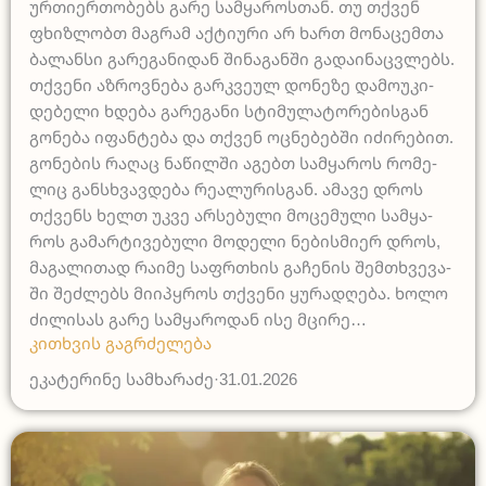
ურ­თი­ერ­თო­ბებს გა­რე სამ­ყა­როს­თან. თუ თქვენ
ფხიზ­ლობთ მა­გრამ აქ­ტი­უ­რი არ ხართ მო­ნა­ცემ­თა
ბა­ლან­სი გა­რე­გა­ნი­დან ში­ნა­გან­ში გა­და­ი­ნაც­ვლებს.
თქვე­ნი აზ­როვ­ნე­ბა გარ­კვე­ულ დო­ნე­ზე და­მო­უ­კი­
დე­ბე­ლი ხდე­ბა გა­რე­გა­ნი სტი­მუ­ლა­ტო­რე­ბის­გან
გო­ნე­ბა იფან­ტე­ბა და თქვენ ოცნე­ბებ­ში იძი­რე­ბით.
გო­ნე­ბის რა­ღაც ნა­წილ­ში აგებთ სამ­ყა­როს რო­მე­
ლიც განს­ხვავ­დე­ბა რე­ა­ლუ­რის­გან. ამა­ვე დროს
თქვენს ხელთ უკვე არ­სე­ბუ­ლი მო­ცე­მუ­ლი სამ­ყა­
როს გა­მარ­ტი­ვე­ბუ­ლი მო­დე­ლი ნე­ბის­მი­ერ დროს,
მა­გა­ლი­თად რა­ი­მე საფ­რთხის გა­ჩე­ნის შემთ­ხვე­ვა­
ში შეძ­ლებს მი­იპ­ყროს თქვე­ნი ყუ­რად­ღე­ბა. ხო­ლო
ძი­ლი­სას გა­რე სამ­ყა­რო­დან ისე მცი­რე…
კითხვის გაგრძელება
ეკატერინე სამხარაძე
·
31.01.2026