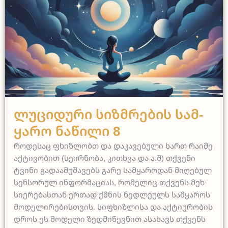
ლუციდური სიზმრების სამყარო
Ლუ­ცი­დუ­რი Სიზ­მრე­ბის Სამ­
Ყა­რო Ნა­წი­ლი 8
რო­დე­საც ფხიზ­ლობთ და და­კა­ვე­ბუ­ლი ხართ რა­ი­მე
აქ­ტი­ვო­ბით (სე­ირ­ნო­ბა, კით­ხვა და ა.შ) თქვე­ნი
ტვი­ნი გა­და­ა­მუ­შა­ვებს გა­რე სამ­ყა­რო­დან მი­ღე­ბულ
სენ­სო­რულ ინ­ფო­რმა­ცი­ას, რო­მე­ლიც თქვენს მეხ­
სი­ე­რე­ბას­თან ერ­თად ქმნის ნედ­ლე­ულს სამ­ყა­როს
მო­დე­ლი­რე­ბის­თვის. სიფ­ხიზ­ლი­სა და აქ­ტი­უ­რო­ბის
დროს ეს მო­დე­ლი ზედ­მი­წევ­ნით ასა­ხავს თქვენს