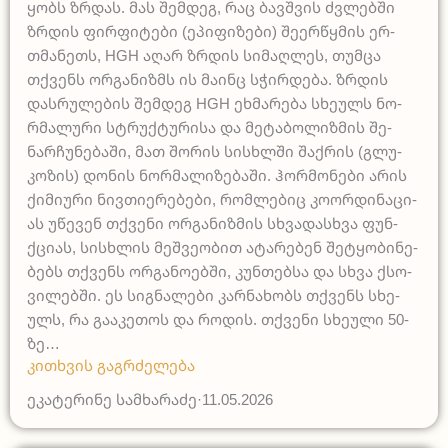
ყობს ზრდას. მას შემ­დეგ, რაც ბავ­შვის ძვლებ­ში
ზრდის ფირ­ფი­ტე­ბი (ეპი­ფი­ზე­ბი) შე­ერ­წყმის ერ­
თმა­ნეთს, HGH აღარ ზრდის სი­მა­ღლეს, თუმ­ცა
თქვენს ორგა­ნიზმს ის მა­ინც სჭირ­დე­ბა. ზრდის
დას­რუ­ლე­ბის შემ­დეგ HGH ეხმა­რე­ბა სხე­ულს ნო­
რმა­ლუ­რი სტრუქ­ტუ­რი­სა და მე­ტა­ბო­ლიზ­მის შე­
ნარ­ჩუ­ნე­ბა­ში, მათ შო­რის სის­ხლში შა­ქრის (გლუ­
კო­ზის) დო­ნის ნო­რმა­ლი­ზე­ბა­ში. ჰო­რმო­ნე­ბი არის
ქი­მი­უ­რი ნივ­თი­ე­რე­ბე­ბი, რომ­ლე­ბიც კო­ორ­დი­ნა­ცი­
ას უწე­ვენ თქვე­ნი ორგა­ნიზ­მის სხვა­დას­ხვა ფუნ­
ქცი­ას, სის­ხლის მეშ­ვე­ო­ბით ატა­რე­ბენ შეტ­ყო­ბი­ნე­
ბებს თქვენს ორგა­ნო­ებ­ში, კუნ­თებ­სა და სხვა ქსო­
ვი­ლებ­ში. ეს სი­გნა­ლე­ბი კარ­ნა­ხობს თქვენს სხე­
ულს, რა გა­ა­კე­თოს და რო­დის. თქვე­ნი სხე­უ­ლი 50-
ზე…
კითხვის გაგრძელება
ეკატერინე სამხარაძე
·
11.05.2026