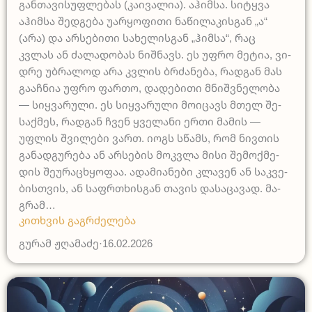
გან­თა­ვი­სუ­ფლე­ბას (კა­ი­ვა­ლია). აჰიმ­სა. სიტ­ყვა
აჰიმ­სა შედ­გე­ბა უარ­ყო­ფი­თი ნა­წი­ლა­კის­გან „ა“
(არა) და არ­სე­ბი­თი სა­ხე­ლის­გან „ჰიმ­სა“, რაც
კვლას ან ძა­ლა­დო­ბას ნიშ­ნავს. ეს უფრო მე­ტია, ვი­
დრე უბრა­ლოდ არა კვლის ბრძა­ნე­ბა, რად­გან მას
გა­აჩ­ნია უფრო ფარ­თო, და­დე­ბი­თი მნიშ­ვნე­ლო­ბა
— სიყ­ვა­რუ­ლი. ეს სიყ­ვა­რუ­ლი მო­ი­ცავს მთელ შე­
საქ­მეს, რად­გან ჩვენ ყვე­ლა­ნი ერ­თი მა­მის —
უფლის შვი­ლე­ბი ვართ. იოგს სწამს, რომ ნივ­თის
გა­ნად­გუ­რე­ბა ან არ­სე­ბის მოკ­ვლა მი­სი შე­მოქ­მე­
დის შე­უ­რაც­ხყო­ფაა. ადა­მი­ა­ნე­ბი კლა­ვენ ან სა­კვე­
ბის­თვის, ან საფ­რთხის­გან თა­ვის და­სა­ცა­ვად. მა­
გრამ…
კითხვის გაგრძელება
გურამ ჟღამაძე
·
16.02.2026