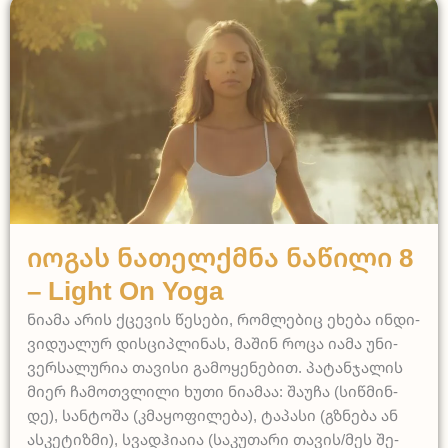
Light on Yoga
Იო­გას Ნა­თელ­ქმნა Ნა­წი­ლი 8
– Light On Yoga
ნი­ა­მა არის ქცე­ვის წე­სე­ბი, რომ­ლე­ბიც ეხე­ბა ინ­დი­
ვი­დუ­ა­ლურ დის­ცი­პლი­ნას, მა­შინ რო­ცა ია­მა უნი­
ვერ­სა­ლუ­რია თა­ვი­სი გა­მო­ყე­ნე­ბით. პა­ტან­ჯა­ლის
მი­ერ ჩა­მოთ­ვლი­ლი ხუ­თი ნი­ა­მაა: შა­უ­ჩა (სიწ­მინ­
დე), სან­ტო­შა (კმა­ყო­ფი­ლე­ბა), ტა­პა­სი (გზნე­ბა ან
ას­კე­ტიზ­მი), სვად­ჰი­ა­ია (სა­კუ­თა­რი თა­ვის/მეს შე­