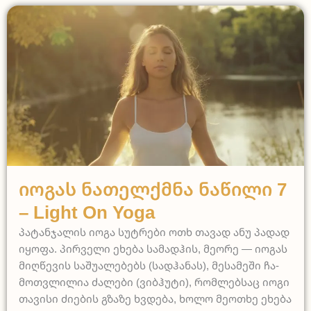
Light on Yoga
Იო­გას Ნა­თელ­ქმნა Ნა­წი­ლი 7
– Light On Yoga
პა­ტან­ჯა­ლის იო­გა სუ­ტრე­ბი ოთხ თა­ვად ანუ პა­დად
იყო­ფა. პირ­ვე­ლი ეხე­ბა სა­მად­ჰის, მე­ო­რე — იო­გას
მიღ­წე­ვის სა­შუ­ა­ლე­ბებს (სად­ჰა­ნას), მე­სა­მე­ში ჩა­
მოთ­ვლი­ლია ძა­ლე­ბი (ვიბ­ჰუ­ტი), რომ­ლებ­საც იო­გი
თა­ვი­სი ძი­ე­ბის გზა­ზე ხვდე­ბა, ხო­ლო მე­ოთ­ხე ეხე­ბა