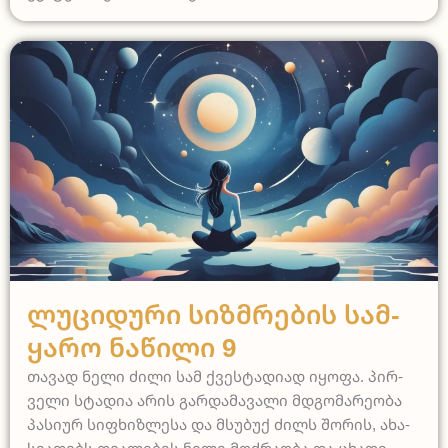
ლუციდური სიზმრების სამყარო
Ლუ­ცი­დუ­რი Სიზ­მრე­ბის Სამ­
Ყა­რო Ნა­წი­ლი 9
თა­ვად ნე­ლი ძი­ლი სამ ქვეს­ტა­დი­ად იყო­ფა. პირ­
ვე­ლი სტა­დია არის გარ­და­მა­ვა­ლი მდგო­მა­რე­ო­ბა
პა­სი­ურ სიფ­ხიზ­ლე­სა და მსუ­ბუქ ძილს შო­რის, ახა­