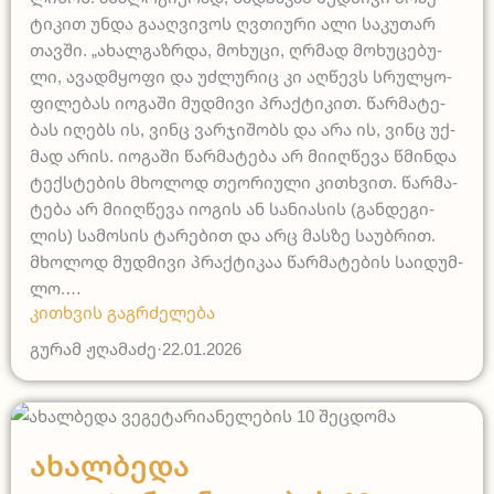
ტი­კით უნ­და გა­აღ­ვი­ვოს ღვთი­უ­რი ალი სა­კუ­თარ
თავ­ში. „ახალ­გაზრდა, მო­ხუ­ცი, ღრმად მო­ხუ­ცე­ბუ­
ლი, ავად­მყო­ფი და უძ­ლუ­რიც კი აღ­წევს სრულ­ყო­
ფი­ლე­ბას იო­გა­ში მუდ­მი­ვი პრაქ­ტი­კით. წარ­მა­ტე­
ბას იღებს ის, ვინც ვარ­ჯი­შობს და არა ის, ვინც უქ­
მად არის. იო­გა­ში წარ­მა­ტე­ბა არ მი­იღ­წე­ვა წმინ­და
ტექ­სტე­ბის მხო­ლოდ თე­ო­რი­უ­ლი კით­ხვით. წარ­მა­
ტე­ბა არ მი­იღ­წე­ვა იო­გის ან სა­ნი­ა­სის (გან­დე­გი­
ლის) სა­მო­სის ტა­რე­ბით და არც მას­ზე სა­უბ­რით.
მხო­ლოდ მუდ­მი­ვი პრაქ­ტი­კაა წარ­მა­ტე­ბის სა­ი­დუმ­
ლო.…
კითხვის გაგრძელება
გურამ ჟღამაძე
·
22.01.2026
კვება
Ახალბედა