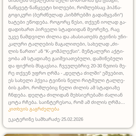
სი­ა­თებს თვა­ლე­ბის ნე­ლი მოძ­რა­ო­ბა და ცხა­დი,
ნაწ­ყვეტ-ნაწ­ყვე­ტი ხილ­ვე­ბი, რომ­ლებ­საც ჰიპ­ნა­
გო­გი­კუ­რი (ბერ­ძნუ­ლად „სიზ­მრებ­ში გა­დამ­ყვა­ნი“)
ხა­ტე­ბი ეწო­დე­ბა. რო­გორც წე­სი, თქვენ იო­ლად გა­
და­დი­ხართ პირ­ვე­ლი სტა­დი­ი­დან მე­ო­რე­ზე, რაც
უკვე ნამ­დვი­ლი ძი­ლია და ახა­სი­ა­თებს ტვი­ნის უნი­
კა­ლუ­რი ტალ­ღე­ბის მა­გა­ლი­თე­ბი, სა­ხე­ლად „ძი­
ლის ნარ­თი“ ან “K-კო­მპლექ­სი“. მენ­ტა­ლუ­რი აქ­ტი­
ვო­ბა ამ სტა­დი­ა­ზე გა­იშ­ვი­ა­თე­ბუ­ლი, და­მი­წე­ბუ­ლი
და ფი­ქრის მსგავ­სია. ჩვე­უ­ლე­ბრივ 20-30 წუ­თის მე­
რე თქვენ უფრო ღრმა - „დელ­ტა ძილ­ში“ ეშ­ვე­ბით,
ეს სა­ხე­ლი ჰქვია ტვი­ნის ნე­ლი რიტ­მუ­ლი ტალ­ღე­
ბის გა­მო, რო­მლებიც ნე­ლი ძი­ლის ამ სტა­დი­ა­ზე
ჩნდე­ბა. დელ­ტა ძი­ლი­დან მეხ­სი­ე­რე­ბა­ში ძა­ლი­ან
ცო­ტა რჩე­ბა. სა­ინ­ტე­რე­სოა, რომ ამ ძი­ლის ღრმა…
კითხვის გაგრძელება
ეკატერინე სამხარაძე
·
25.02.2026