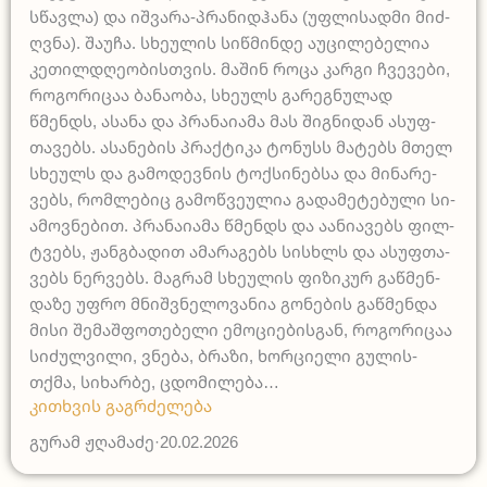
სწავ­ლა) და იშ­ვა­რა-პრა­ნიდ­ჰა­ნა (უფლი­სად­მი მიძ­
ღვნა). შა­უ­ჩა. სხე­უ­ლის სიწ­მინ­დე აუ­ცი­ლე­ბე­ლია
კე­თილ­დღე­ო­ბის­თვის. მა­შინ რო­ცა კა­რგი ჩვე­ვე­ბი,
რო­გო­რი­ცაა ბა­ნა­ო­ბა, სხე­ულს გა­რე­გნუ­ლად
წმენდს, ასა­ნა და პრა­ნა­ი­ა­მა მას ში­გნი­დან ასუფ­
თა­ვებს. ასა­ნე­ბის პრაქ­ტი­კა ტო­ნუსს მა­ტებს მთელ
სხე­ულს და გა­მო­დევ­ნის ტოქ­სი­ნებ­სა და მი­ნა­რე­
ვებს, რომ­ლე­ბიც გა­მოწ­ვე­უ­ლია გა­და­მე­ტე­ბუ­ლი სი­
ა­მოვ­ნე­ბით. პრა­ნა­ი­ა­მა წმენდს და აა­ნი­ა­ვებს ფილ­
ტვებს, ჟან­გბა­დით ამა­რა­გებს სისხლს და ასუფ­თა­
ვებს ნერ­ვებს. მა­გრამ სხე­უ­ლის ფი­ზი­კურ გაწ­მენ­
და­ზე უფრო მნიშ­ვნე­ლო­ვა­ნია გო­ნე­ბის გაწ­მენ­და
მი­სი შე­მაშ­ფო­თე­ბე­ლი ემო­ცი­ე­ბის­გან, რო­გო­რი­ცაა
სი­ძულ­ვი­ლი, ვნე­ბა, ბრა­ზი, ხორ­ცი­ე­ლი გუ­ლის­
თქმა, სი­ხარ­ბე, ცდო­მი­ლე­ბა…
კითხვის გაგრძელება
გურამ ჟღამაძე
·
20.02.2026