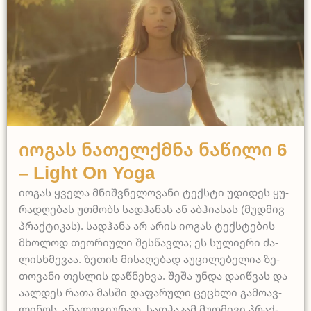
Light on Yoga
Იოგას Ნათელქმნა Ნაწილი 6
– Light On Yoga
იო­გას ყვე­ლა მნიშ­ვნე­ლო­ვა­ნი ტექ­სტი უდი­დეს ყუ­
რად­ღე­ბას უთ­მობს სად­ჰა­ნას ან აბ­ჰი­ა­სას (მუდ­მივ
პრაქ­ტი­კას). სად­ჰა­ნა არ არის იო­გას ტექ­სტე­ბის
მხო­ლოდ თე­ო­რი­უ­ლი შეს­წავლა; ეს სუ­ლი­ე­რი ძა­
ლის­ხმე­ვაა. ზე­თის მი­სა­ღე­ბად აუ­ცი­ლე­ბე­ლია ზე­
თო­ვა­ნი თეს­ლის დაწ­ნეხვა. შე­შა უნ­და და­იწ­ვას და
აალ­დეს რა­თა მას­ში და­ფა­რუ­ლი ცეც­ხლი გა­მო­ავ­
ლი­ნოს. ანა­ლო­გი­უ­რად, სად­ჰა­კამ მუდ­მი­ვი პრაქ­