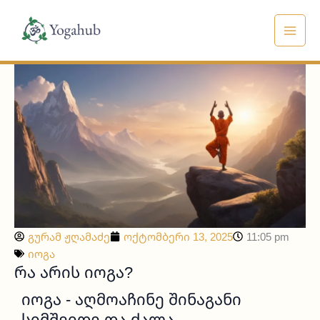
Skip
to
content
გურამ ჟღამაძე
ოქტომბერი 13, 2025
11:05 pm
იოგა
ᲠᲐ ᲐᲠᲘᲡ ᲘᲝᲒᲐ?
Იოგა - Აღმოაჩინე Შინაგანი
Სიმშვიდე Და Ძალა