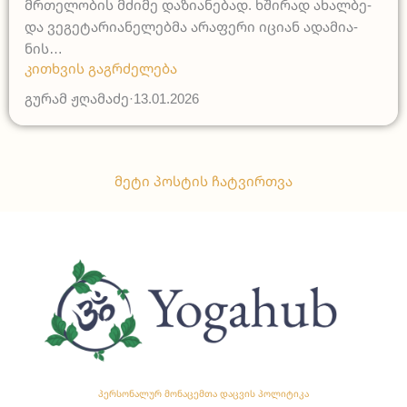
მრთე­ლო­ბის მძი­მე და­ზია­ნე­ბად. ხში­რად ახალ­ბე­
და ვე­გე­ტა­რია­ნე­ლებ­მა არა­ფე­რი იცი­ან ადა­მია­
ნის…
კითხვის გაგრძელება
გურამ ჟღამაძე
·
13.01.2026
მეტი პოსტის ჩატვირთვა
პერსონალურ მონაცემთა დაცვის პოლიტიკა