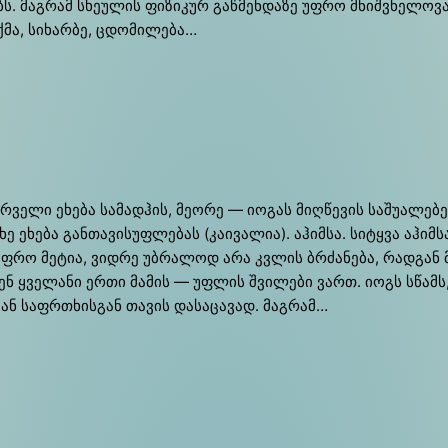
მა­გრამ სხე­უ­ლის ფი­ზი­კურ გაწ­მენ­და­ზე უფრო მნიშ­ვნე­ლო­ვა­ნია
ქმა, სი­ხარ­ბე, ცდო­მი­ლე­ბა…
ე­ლი ეხე­ბა სა­მად­ჰის, მე­ო­რე — იო­გას მიღ­წე­ვის სა­შუ­ა­ლე­ბებს
 ეხე­ბა გან­თა­ვი­სუ­ფლე­ბას (კა­ი­ვა­ლია). აჰიმ­სა. სიტ­ყვა აჰიმ­ს
ეს უფრო მე­ტია, ვი­დრე უბრა­ლოდ არა კვლის ბრძა­ნე­ბა, რად­გან 
ვენ ყვე­ლა­ნი ერ­თი მა­მის — უფლის შვი­ლე­ბი ვართ. იოგს სწამს, 
ს, ან საფ­რთხის­გან თა­ვის და­სა­ცა­ვად. მა­გრამ…