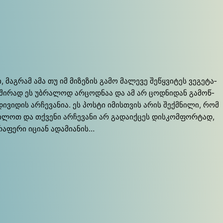
ი, მაგ­რამ ამა თუ იმ მი­ზე­ზის გა­მო მა­ლე­ვე შეწ­ყვი­ტეს ვე­გე­ტა­
ან ხში­რად ეს უბ­რა­ლოდ არ­ცოდ­ნაა და ამ არ ცოდ­ნი­დან გა­მოწ­
­ვი­დის არ­ჩე­ვა­ნია. ეს პოს­ტი იმის­თვის არის შექ­მნი­ლი, რომ
­ცი­ლოთ და თქვე­ნი არ­ჩე­ვა­ნი არ გა­და­იქ­ცეს დის­კომ­ფორ­ტად,
რა­ფე­რი იცი­ან ადა­მია­ნის…