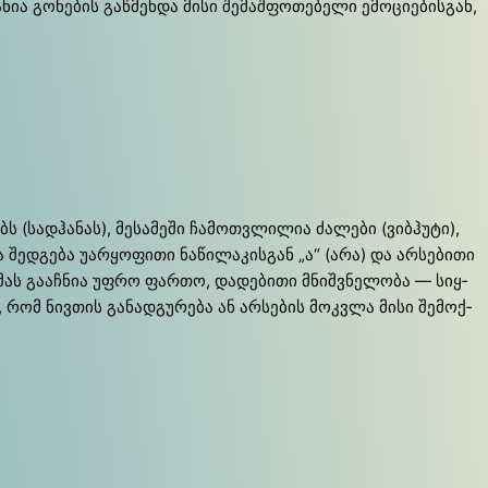
 გო­ნე­ბის გაწ­მენ­და მი­სი შე­მაშ­ფო­თე­ბე­ლი ემო­ცი­ე­ბის­გან,
 (სად­ჰა­ნას), მე­სა­მე­ში ჩა­მოთ­ვლი­ლია ძა­ლე­ბი (ვიბ­ჰუ­ტი),
ა შედ­გე­ბა უარ­ყო­ფი­თი ნა­წი­ლა­კის­გან „ა“ (არა) და არ­სე­ბი­თი
მას გა­აჩ­ნია უფრო ფარ­თო, და­დე­ბი­თი მნიშ­ვნე­ლო­ბა — სიყ­
რომ ნივ­თის გა­ნად­გუ­რე­ბა ან არ­სე­ბის მოკ­ვლა მი­სი შე­მოქ­