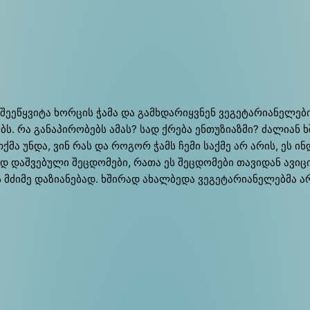
 შე­ეწ­ყვი­ტა ხორ­ცის ჭა­მა და გამ­ხდა­რიყ­ვნენ ვე­გე­ტა­რია­ნე­ლე­ბ
ვებს. რა გა­ნა­პი­რო­ბებს ამას? სად ქრე­ბა ენ­თუ­ზი­აზ­მი? ძა­ლი­
მა უნ­და, ვინ რას და რო­გორ ჭამს ჩე­მი საქ­მე არ არის, ეს ინ­დი
ად დაშ­ვე­ბუ­ლი შეც­დო­მე­ბი, რა­თა ეს შეც­დო­მე­ბი თა­ვი­დან ავი
ძი­მე და­ზია­ნე­ბად. ხში­რად ახალ­ბე­და ვე­გე­ტა­რია­ნე­ლებ­მა ა