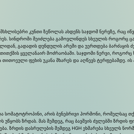
მსხლისებრი კუნთი ზეწოლას ახდენს საჯდომ ნერვზე, რაც იწვ
რეს. სინდრომი შეიძლება გამოვლინდეს სხეულის როგორც ცალ,
წილიდან, გადადის დუნდულის არეში და უერთდება ბარძაყის 
ითქმის ყველანაირ მოძრაობაში. საჯდომი ნერვი, როგორც წეს
ა თითოეული ფეხის უკანა მხარეს და აღწევს ტერფებამდე. ი
ო­მა­ტო­ტრო­პი­ნი, არის ბუ­ნე­ბრი­ვი ჰო­რმო­ნი, რო­მელ­საც თქვე­
ლს უწ­ყობს ზრდას. მას შემ­დეგ, რაც ბავ­შვის ძვლებ­ში ზრდის ფირ
ბა. ზრდის დას­რუ­ლე­ბის შემ­დეგ HGH ეხმა­რე­ბა სხე­ულს ნო­რმა­ლუ