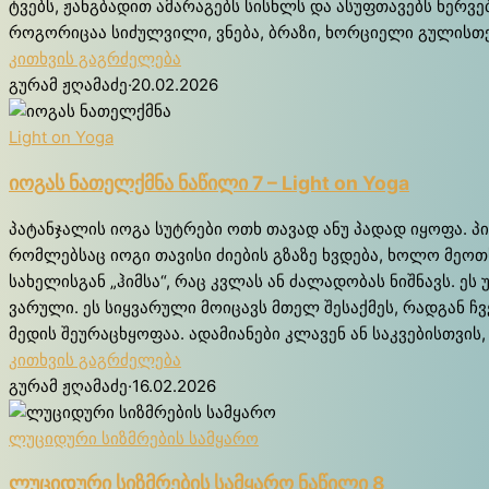
ტვებს, ჟან­გბა­დით ამა­რა­გებს სისხლს და ასუფ­თა­ვებს ნერ­ვებს. 
რო­გო­რი­ცაა სი­ძულ­ვი­ლი, ვნე­ბა, ბრა­ზი, ხორ­ცი­ე­ლი გუ­ლის­თ
კითხვის გაგრძელება
გურამ ჟღამაძე
·
20.02.2026
Light on Yoga
იო­გას ნა­თელ­ქმნა ნა­წი­ლი 7 – Light on Yoga
პა­ტან­ჯა­ლის იო­გა სუ­ტრე­ბი ოთხ თა­ვად ანუ პა­დად იყო­ფა. პირ­ვ
რომ­ლებ­საც იო­გი თა­ვი­სი ძი­ე­ბის გზა­ზე ხვდე­ბა, ხო­ლო მე­ოთ­ხე
სა­ხე­ლის­გან „ჰიმ­სა“, რაც კვლას ან ძა­ლა­დო­ბას ნიშ­ნავს. 
ვა­რუ­ლი. ეს სიყ­ვა­რუ­ლი მო­ი­ცავს მთელ შე­საქ­მეს, რად­გან ჩ
მე­დის შე­უ­რაც­ხყო­ფაა. ადა­მი­ა­ნე­ბი კლა­ვენ ან სა­კვე­ბის­თვი
კითხვის გაგრძელება
გურამ ჟღამაძე
·
16.02.2026
ლუციდური სიზმრების სამყარო
ლუ­ცი­დუ­რი სიზ­მრე­ბის სამ­ყა­რო ნა­წი­ლი 8