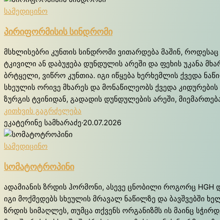
სამედიცინო
პირიფორმისის სინდრომი
მსხლისებრი კუნთის სინდრომი ვითარდება მაშინ, როდესაც 
ტკივილი ან დაბუჟება დუნდულის არეში და ფეხის უკანა მხა
ბრტყელი, ვიწრო კუნთია. იგი იწყება ხერხემლის ქვედა ნა
სხეულის ორივე მხარეს და მონაწილეობს ქვედა კიდურების თ
ზურგის ტვინიდან, გადადის დუნდულების არეში, მიემართებ
კითხვის გაგრძელება
ეკატერინე სამხარაძე
·
20.07.2026
სამედიცინო
სომატოტროპინი
ადა­მი­ა­ნის ზრდის ჰო­რმო­ნი, ასე­ვე ცნო­ბი­ლი რო­გორც HGH და ს
იგი მოქ­მე­დებს სხე­უ­ლის მრა­ვალ ნა­წილ­ზე და ბავ­შვებ­ში ხე
ზრდის სი­მა­ღლეს, თუმ­ცა თქვენს ორგა­ნიზმს ის მა­ინც სჭირ­დე­