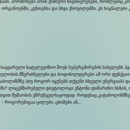
ში. ჰო­რმო­ნე­ბი არის ქი­მი­უ­რი ნივ­თი­ე­რე­ბე­ბი, რომ­ლე­ბიც კო
ნს ორგა­ნო­ებ­ში, კუნ­თებ­სა და სხვა ქსო­ვი­ლებ­ში. ეს სი­გნა­ლე­
 საყვარელი სატელევიზიო შოუს სუპერგმირების სახელებს ჰგ
ელობის მწვრთნელები და ბოდიბილდერები ამ ორი ფუნქციის ც
აბოლიზმზე (თუ როგორ იყენებს თქვენი სხეული ენერგიას) დ
მი? ლიცენზირებული დიეტოლოგი ენტონი დიმარინო ხსნის, თ
თვით მუშაობის უზრუნველსაყოფად. როდესაც კატაბოლიზმზე 
 - როგორებიცაა ცილები, ცხიმები ან…