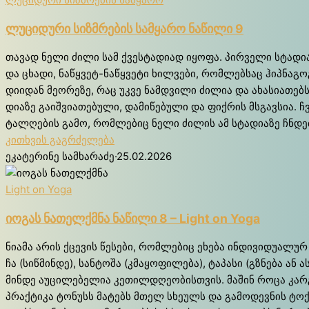
ლუ­ცი­დუ­რი სიზ­მრე­ბის სამ­ყა­რო ნა­წი­ლი 9
თა­ვად ნე­ლი ძი­ლი სამ ქვეს­ტა­დი­ად იყო­ფა. პირ­ვე­ლი სტა­დია
და ცხა­დი, ნაწ­ყვეტ-ნაწ­ყვე­ტი ხილ­ვე­ბი, რომ­ლებ­საც ჰიპ­ნა­გო
დი­ი­დან მე­ო­რე­ზე, რაც უკვე ნამ­დვი­ლი ძი­ლია და ახა­სი­ა­თებს
დი­ა­ზე გა­იშ­ვი­ა­თე­ბუ­ლი, და­მი­წე­ბუ­ლი და ფი­ქრის მსგავ­სი
ტალ­ღე­ბის გა­მო, რო­მლებიც ნე­ლი ძი­ლის ამ სტა­დი­ა­ზე ჩნდე­ბ
კითხვის გაგრძელება
ეკატერინე სამხარაძე
·
25.02.2026
Light on Yoga
იო­გას ნა­თელ­ქმნა ნა­წი­ლი 8 – Light on Yoga
ნი­ა­მა არის ქცე­ვის წე­სე­ბი, რომ­ლე­ბიც ეხე­ბა ინ­დი­ვი­დუ­ა­ლურ
ჩა (სიწ­მინ­დე), სან­ტო­შა (კმა­ყო­ფი­ლე­ბა), ტა­პა­სი (გზნე­ბა ან 
მინ­დე აუ­ცი­ლე­ბე­ლია კე­თილ­დღე­ო­ბის­თვის. მა­შინ რო­ცა კა­რგი
პრაქ­ტი­კა ტო­ნუსს მა­ტებს მთელ სხე­ულს და გა­მო­დევ­ნის ტოქ­სი­