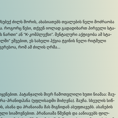
მსუ­ბუქ ძილს შო­რის, ახა­სი­ა­თებს თვა­ლე­ბის ნე­ლი მოძ­რა­ო­ბა
­დე­ბა. რო­გორც წე­სი, თქვენ იო­ლად გა­და­დი­ხართ პირ­ვე­ლი სტა­
ს ნარ­თი“ ან “K-კო­მპლექ­სი“. მენ­ტა­ლუ­რი აქ­ტი­ვო­ბა ამ სტა­
ლ­ში“ ეშ­ვე­ბით, ეს სა­ხე­ლი ჰქვია ტვი­ნის ნე­ლი რიტ­მუ­ლი
ინ­ტე­რე­სოა, რომ ამ ძი­ლის ღრმა…
­ყე­ნე­ბით. პა­ტან­ჯა­ლის მი­ერ ჩა­მოთ­ვლი­ლი ხუ­თი ნი­ა­მაა: შა­უ­
ვა­რა-პრა­ნიდ­ჰა­ნა (უფლი­სად­მი მიძ­ღვნა). შა­უ­ჩა. სხე­უ­ლის სიწ­
 ასა­ნა და პრა­ნა­ი­ა­მა მას ში­გნი­დან ასუფ­თა­ვებს. ასა­ნე­ბის
­ლი სი­ა­მოვ­ნე­ბით. პრა­ნა­ი­ა­მა წმენდს და აა­ნი­ა­ვებს ფილ­