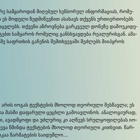
ა­რე სამ­ყა­რო­დან მი­ღე­ბულ სენ­სო­რულ ინ­ფო­რმა­ცი­ას, რო­მე­
 ეს მო­დე­ლი ზედ­მი­წევ­ნით ასა­ხავს თქვენს ურ­თი­ერ­თო­ბებს
აც­ვლებს. თქვე­ნი აზ­როვ­ნე­ბა გარ­კვე­ულ დო­ნე­ზე და­მო­უ­კი­დე­
აგებთ სამ­ყა­როს რო­მე­ლიც განს­ხვავ­დე­ბა რე­ა­ლუ­რის­გან. ამა­
მე საფ­რთხის გა­ჩე­ნის შემთ­ხვე­ვა­ში შეძ­ლებს მი­იპ­ყროს
 არ არის იო­გას ტექ­სტე­ბის მხო­ლოდ თე­ო­რი­უ­ლი შეს­წავლა; ეს
­თა მას­ში და­ფა­რუ­ლი ცეც­ხლი გა­მო­ავ­ლი­ნოს. ანა­ლო­გი­უ­რად,
­ლი, ავად­მყო­ფი და უძ­ლუ­რიც კი აღ­წევს სრულ­ყო­ფი­ლე­ბას იო­
ღ­წე­ვა წმინ­და ტექ­სტე­ბის მხო­ლოდ თე­ო­რი­უ­ლი კით­ხვით. წარ­
ი­კაა წარ­მა­ტე­ბის სა­ი­დუმ­ლო.…