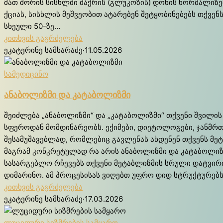
მათ შო­რის სის­ხლში შა­ქრის (გლუ­კო­ზის) დო­ნის ნო­რმა­ლი­ზე­ბა­
ქცი­ას, სის­ხლის მეშ­ვე­ო­ბით ატა­რე­ბენ შეტ­ყო­ბი­ნე­ბებს თქვე
სხე­უ­ლი 50-ზე…
კითხვის გაგრძელება
ეკატერინე სამხარაძე
·
11.05.2026
სამედიცინო
ანაბოლიზმი და კატაბოლიზმი
შეიძლება „ანაბოლიზმი“ და „კატაბოლიზმი“ თქვენი შვილის
სფეროდან მომდინარეობს. ექიმები, დიეტოლოგები, ჯანმრთ
შესამუშავებლად, რომლებიც გავლენას ახდენენ თქვენს მეტ
მაგრამ კონკრეტულად რა არის ანაბოლიზმი და კატაბოლიზ
სასარგებლო რჩევებს თქვენი მეტაბლიზმის სრული დატვირ
დიმარინო. ამ პროცესისას ვიღებთ უფრო დიდ სტრუქტურებს
კითხვის გაგრძელება
ეკატერინე სამხარაძე
·
17.03.2026
ლუციდური სიზმრების სამყარო