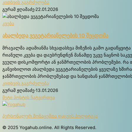
კითხვის გაგრძელება
გურამ ჟღამაძე
·
22.01.2026
კვება
ახალბედა ვეგეტარიანელების 10 შეცდომა
მრა­ვალ­მა ადა­მი­ან­მა სხვა­დას­ხვა მი­ზე­ზის გა­მო გა­დაწ­ყვი­ტა
რია­ნუ­ლი კვე­ბა და და­უბ­რუნ­დნენ მა­ნამ­დე უკ­ვე ნაც­ნობ საკ­
ვეუ­ლი დის­კომ­ფორ­ტი ან ჯან­მრთე­ლო­ბის პრობ­ლე­მე­ბი. რა თქ
გან­ვი­ხი­ლოთ ახალ­ბე­და ვე­გე­ტა­რია­ნე­ლე­ბის ყვე­ლა­ზე ხში­რ
ჯან­მრთე­ლო­ბის პრობ­ლე­მე­ბად და ხან­და­ხან ჯან­მრთე­ლო­ბის მ
კითხვის გაგრძელება
გურამ ჟღამაძე
·
13.01.2026
მეტი პოსტის ჩატვირთვა
პერსონალურ მონაცემთა დაცვის პოლიტიკა
© 2025 Yogahub.online. All Rights Reserved.