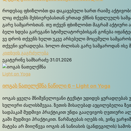
რო­დე­საც ფხიზ­ლობთ და და­კა­ვე­ბუ­ლი ხართ რა­ი­მე აქ­ტი­ვო­ბით 
ლიც თქვენს მეხ­სი­ე­რე­ბას­თან ერ­თად ქმნის ნედ­ლე­ულს სამ­ყა
გა­რე სამ­ყა­როს­თან. თუ თქვენ ფხიზ­ლობთ მა­გრამ აქ­ტი­უ­რი არ ხ
ბე­ლი ხდე­ბა გა­რე­გა­ნი სტი­მუ­ლა­ტო­რე­ბის­გან გო­ნე­ბა იფან­ტ
ვე დროს თქვენს ხელთ უკვე არ­სე­ბუ­ლი მო­ცე­მუ­ლი სამ­ყა­როს გა
თქვე­ნი ყუ­რად­ღე­ბა. ხო­ლო ძი­ლი­სას გა­რე სამ­ყა­რო­დან ისე
კითხვის გაგრძელება
ეკატერინე სამხარაძე
·
31.01.2026
Light on Yoga
იოგას ნათელქმნა ნაწილი 6 – Light on Yoga
იო­გას ყვე­ლა მნიშ­ვნე­ლო­ვა­ნი ტექ­სტი უდი­დეს ყუ­რად­ღე­ბას უ
სუ­ლი­ე­რი ძა­ლის­ხმე­ვაა. ზე­თის მი­სა­ღე­ბად აუ­ცი­ლე­ბე­ლია ზ
სად­ჰა­კამ მუდ­მი­ვი პრაქ­ტი­კით უნ­და გა­აღ­ვი­ვოს ღვთი­უ­რი 
გა­ში მუდ­მი­ვი პრაქ­ტი­კით. წარ­მა­ტე­ბას იღებს ის, ვინც ვარ­ჯ
მა­ტე­ბა არ მი­იღ­წე­ვა იო­გის ან სა­ნი­ა­სის (გან­დე­გი­ლის) სა­