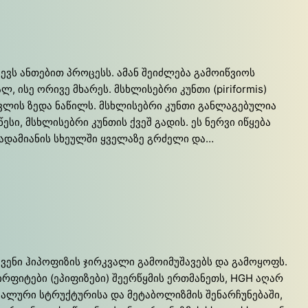
ევს ანთებით პროცესს. ამან შეიძლება გამოიწვიოს
 ისე ორივე მხარეს. მსხლისებრი კუნთი (piriformis)
ძვლის ზედა ნაწილს. მსხლისებრი კუნთი განლაგებულია
ი, მსხლისებრი კუნთის ქვეშ გადის. ეს ნერვი იწყება
ს ადამიანის სხეულში ყველაზე გრძელი და…
ნი ჰი­პო­ფი­ზის ჯირ­კვა­ლი გა­მო­ი­მუ­შა­ვებს და გა­მო­ყოფს.
­ფი­ტე­ბი (ეპი­ფი­ზე­ბი) შე­ერ­წყმის ერ­თმა­ნეთს, HGH აღარ
­რი სტრუქ­ტუ­რი­სა და მე­ტა­ბო­ლიზ­მის შე­ნარ­ჩუ­ნე­ბა­ში,