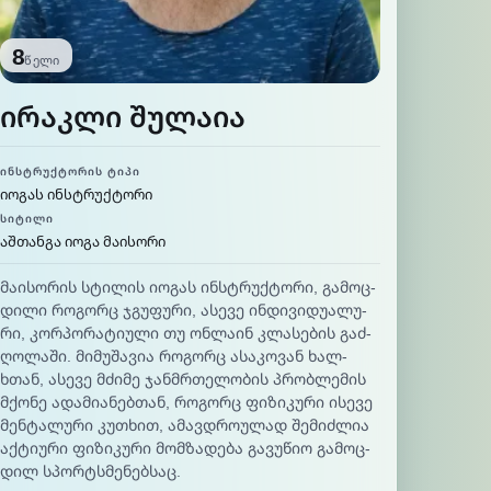
8
წელი
ფიცირებული
ირაკლი შულაია
ᲘᲜᲡᲢᲠᲣᲥᲢᲝᲠᲘᲡ ᲢᲘᲞᲘ
იოგას ინსტრუქტორი
ᲡᲘᲢᲘᲚᲘ
აშთანგა იოგა მაისორი
მა­ისო­რის სტი­ლის იო­გას ინ­სტრუქ­ტო­რი, გა­მოც­
დი­ლი რო­გორც ჯგუ­ფუ­რი, ასე­ვე ინ­დი­ვი­დუა­ლუ­
რი, კორ­პო­რა­ტიუ­ლი თუ ონ­ლა­ინ კლა­სე­ბის გაძ­
ღო­ლა­ში. მი­მუ­შა­ვია რო­გორც ასა­კო­ვან ხალ­
ხთან, ასე­ვე მძი­მე ჯან­მრთე­ლო­ბის პრობ­ლე­მის
მქო­ნე ადა­მია­ნებ­თან, რო­გორც ფი­ზი­კუ­რი ისე­ვე
მენ­ტა­ლუ­რი კუთ­ხით, ამავ­დროუ­ლად შე­მიძ­ლია
აქ­ტიუ­რი ფი­ზი­კუ­რი მომ­ზა­დე­ბა გა­ვუ­წიო გა­მოც­
დილ სპორ­ტსმე­ნებ­საც.