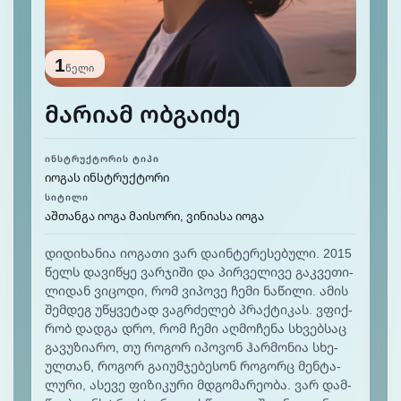
1
წელი
მარიამ ობგაიძე
ᲘᲜᲡᲢᲠᲣᲥᲢᲝᲠᲘᲡ ᲢᲘᲞᲘ
იოგას ინსტრუქტორი
ᲡᲘᲢᲘᲚᲘ
აშთანგა იოგა მაისორი, ვინიასა იოგა
დი­დი­ხა­ნია იო­გა­თი ვარ და­ინ­ტე­რე­სე­ბუ­ლი. 2015
წელს და­ვიწ­ყე ვარ­ჯი­ში და პირ­ვე­ლი­ვე გაკ­ვე­თი­
ლი­დან ვი­ცო­დი, რომ ვი­პო­ვე ჩე­მი ნა­წი­ლი. ამის
შემ­დეგ უწ­ყვე­ტად ვაგ­რძე­ლებ პრაქ­ტი­კას. ვფიქ­
რობ დად­გა დრო, რომ ჩე­მი აღ­მო­ჩე­ნა სხვებ­საც
გა­ვუ­ზი­არო, თუ რო­გორ იპო­ვონ ჰარ­მო­ნია სხე­
ულ­თან, რო­გორ გაი­უმ­ჯე­ბე­სონ რო­გორც მენ­ტა­
ლუ­რი, ასე­ვე ფი­ზი­კუ­რი მდგო­მა­რე­ობა. ვარ დამ­