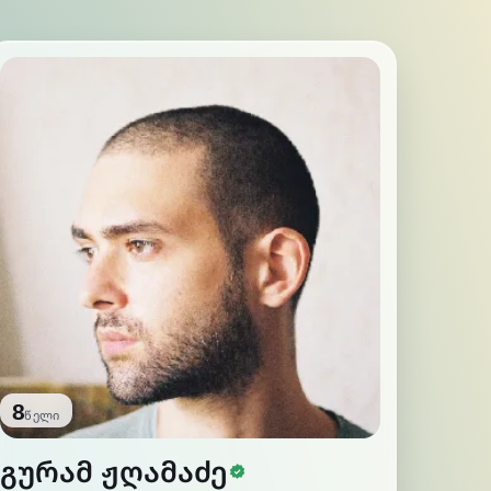
8
წელი
სერთიფიცირებუ
გურამ ჟღამაძე