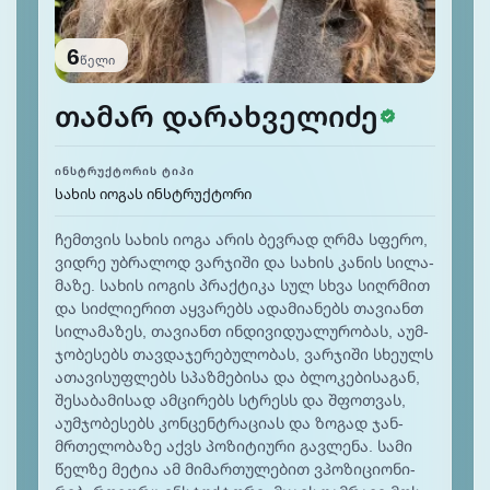
6
წელი
სერთი
თამარ დარახველიძე
ᲘᲜᲡᲢᲠᲣᲥᲢᲝᲠᲘᲡ ᲢᲘᲞᲘ
სახის იოგას ინსტრუქტორი
ჩემ­თვის სა­ხის იო­გა არის ბევ­რად ღრმა სფე­რო,
ვიდ­რე უბ­რა­ლოდ ვარ­ჯი­ში და სა­ხის კა­ნის სი­ლა­
მა­ზე. სა­ხის იო­გის პრაქ­ტი­კა სულ სხვა სიღ­რმით
და სიძ­ლიე­რით აყ­ვა­რებს ადა­მია­ნებს თა­ვი­ანთ
სი­ლა­მა­ზეს, თა­ვი­ანთ ინ­დი­ვი­დუა­ლუ­რო­ბას, აუმ­
ჯო­ბე­სებს თავ­და­ჯე­რე­ბუ­ლო­ბას, ვარ­ჯი­ში სხე­ულს
ათა­ვი­სუფ­ლებს სპაზ­მე­ბი­სა და ბლო­კე­ბი­სა­გან,
შე­სა­ბა­მი­სად ამ­ცი­რებს სტრესს და შფოთ­ვას,
აუმ­ჯო­ბე­სებს კონ­ცენ­ტრა­ცი­ას და ზო­გად ჯან­
მრთე­ლო­ბა­ზე აქვს პო­ზი­ტიუ­რი გავ­ლე­ნა. სა­მი
წელ­ზე მე­ტია ამ მი­მარ­თუ­ლე­ბით ვპო­ზი­ციო­ნი­