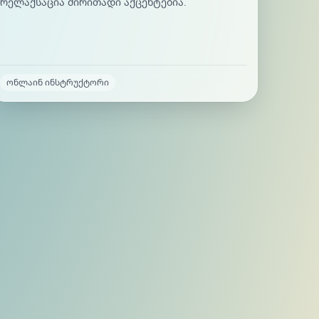
რე­ლაქ­სა­ცია ძი­რი­თა­დი აქ­ცენ­ტე­ბი­ა.
ონლაინ ინსტრუქტორი