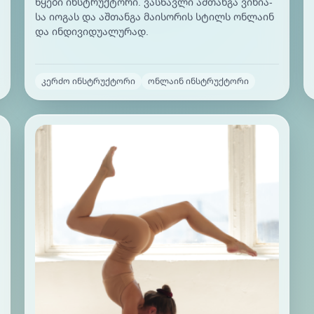
წყე­ბი ინ­სტრუქ­ტო­რი. ვას­წავ­ლი აშ­თან­გა ვი­ნია­
სა იო­გას და აშ­თან­გა მა­ისო­რის სტილს ონ­ლა­ინ
და ინ­დი­ვი­დუა­ლუ­რად.
კერძო ინსტრუქტორი
ონლაინ ინსტრუქტორი