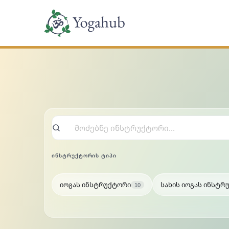
Skip
to
content
Search instructors
ᲘᲜᲡᲢᲠᲣᲥᲢᲝᲠᲘᲡ ᲢᲘᲞᲘ
იოგას ინსტრუქტორი
სახის იოგას ინსტრ
10