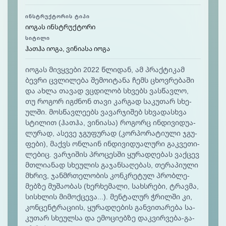
ᲘᲜᲡᲢᲠᲣᲥᲢᲝᲠᲘᲡ ᲢᲘᲞᲘ
იოგას ინსტრუქტორი
ᲡᲘᲢᲘᲚᲘ
ჰათჰა იოგა, ვინიასა იოგა
იო­გას მივ­ყვე­ბი 2022 წლიდან, ამ პრაქ­ტი­კამ
ბევ­რი ცვლი­ლე­ბა შე­მოი­ტა­ნა ჩემს ცხოვ­რე­ბა­ში
და ახ­ლა თა­ვად ვცდი­ლობ სხვებს ვას­წავ­ლო,
თუ რო­გორ იგ­ძნონ თა­ვი კარ­გად სა­კუ­თარ სხე­
ულ­ში. მოს­წავ­ლე­ებს ვა­ვარ­ჯი­შებ სხვა­დას­ხვა
სტი­ლით (ჰათ­ჰა, ვი­ნია­სა) რო­გორც ინ­დი­ვი­დუა­
ლუ­რად, ასე­ვე ჯგუ­ფუ­რად (კორ­პო­რა­ტიუ­ლი ჯგუ­
ფე­ბი), მაქვს ონ­ლა­ინ ინ­დი­ვი­დუა­ლუ­რი გაკ­ვე­თი­
ლე­ბიც. ვარ­ჯი­შის პრო­ცეს­ში ყუ­რად­ღე­ბას ვაქ­ცევ
მთლი­ანად სხე­ულის გა­ჯან­სა­ღე­ბას, თე­რა­პიუ­ლი
მხრივ, ჯან­მრთე­ლო­ბის კონ­კრე­ტულ პრობ­ლე­
მებ­ზე მუ­შაო­ბას (ხერ­ხე­მა­ლი, სახ­სრე­ბი, ტრავ­მა,
სის­ხლის მი­მოქ­ცე­ვა...). მენ­ტა­ლურ ჭრილ­ში კი,
კონ­ცენ­ტრა­ცი­ის, ყუ­რად­ღე­ბის გან­ვი­თა­რე­ბა სა­
კუ­თარ სხე­ულ­სა და ემო­ცი­ებ­ზე დაკ­ვირ­ვე­ბა-გა­