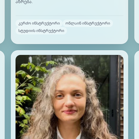
აზ­რე­ბა.
კერძო ინსტრუქტორი
ონლაინ ინსტრუქტორი
სტუდიის ინსტრუქტორი