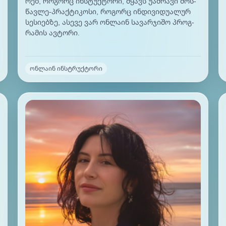
რებ, რო­გორც ინ­სტუქ­ტო­რი, მყავს უამ­რა­ვი მოს­
წავ­ლე-პრაქ­ტი­კო­სი, რო­გორც ინ­დი­ვი­დუა­ლურ
სე­სი­ებ­ზე, ასე­ვე ვარ ონ­ლა­ინ სა­ვარ­ჯი­შო პროგ­
რა­მის ავ­ტო­რი.
ონლაინ ინსტრუქტორი