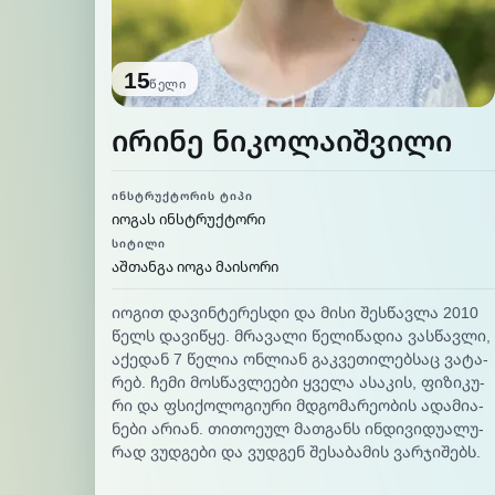
15
წელი
ირინე ნიკოლაიშვილი
ᲘᲜᲡᲢᲠᲣᲥᲢᲝᲠᲘᲡ ᲢᲘᲞᲘ
იოგას ინსტრუქტორი
ᲡᲘᲢᲘᲚᲘ
აშთანგა იოგა მაისორი
იო­გით და­ვინ­ტე­რეს­დი და მი­სი შეს­წავ­ლა 2010
წელს და­ვიწ­ყე. მრავალი წე­ლი­წა­დია ვას­წავ­ლი,
აქე­დან 7 წე­ლია ონ­ლი­ან გაკ­ვე­თი­ლებ­საც ვა­ტა­
რებ. ჩე­მი მოს­წავ­ლეე­ბი ყვე­ლა ასა­კის, ფი­ზი­კუ­
რი და ფსი­ქო­ლო­გიუ­რი მდგო­მა­რეო­ბის ადა­მია­
ნე­ბი არი­ან. თი­თოე­ულ მათ­განს ინ­დი­ვი­დუა­ლუ­
რად ვუდ­გე­ბი და ვუდ­გენ შე­სა­ბა­მის ვარ­ჯი­შებს.