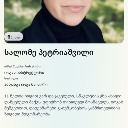
6
წელი
სალომე პეტრიაშვილი
ᲘᲜᲡᲢᲠᲣᲥᲢᲝᲠᲘᲡ ᲢᲘᲞᲘ
იოგას ინსტრუქტორი
ᲡᲘᲢᲘᲚᲘ
აშთანგა იოგა მაისორი
11 წე­ლია იო­გით ვარ და­კა­ვე­ბუ­ლი, სწავ­ლე­ბის გზა ახა­ლი
დაწ­ყე­ბუ­ლი მაქვს. ვფიქ­რობ თი­თოე­ულ მოს­წავ­ლეს, იო­გას
მეშ­ვეო­ბით, და­ვეხ­მა­რე­ბი გაი­უმ­ჯო­ბე­სოს ჯან­მრთე­ლო­ბის
ზო­გა­დი მდგო­მა­რეო­ბა.