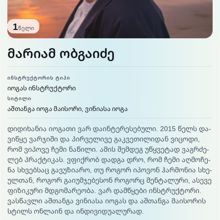
1
წელი
მარიამ ობგაიძე
ᲘᲜᲡᲢᲠᲣᲥᲢᲝᲠᲘᲡ ᲢᲘᲞᲘ
იოგას ინსტრუქტორი
ᲡᲘᲢᲘᲚᲘ
აშთანგა იოგა მაისორი, ვინიასა იოგა
დი­დი­ხა­ნია იო­გა­თი ვარ და­ინ­ტე­რე­სე­ბუ­ლი. 2015 წელს და­
ვიწ­ყე ვარ­ჯი­ში და პირ­ვე­ლი­ვე გაკ­ვე­თი­ლი­დან ვი­ცო­დი,
რომ ვი­პო­ვე ჩე­მი ნა­წი­ლი. ამის შემ­დეგ უწ­ყვე­ტად ვაგ­რძე­
ლებ პრაქ­ტი­კას. ვფიქ­რობ დად­გა დრო, რომ ჩე­მი აღ­მო­ჩე­
ნა სხვებ­საც გა­ვუ­ზი­არო, თუ რო­გორ იპო­ვონ ჰარ­მო­ნია სხე­
ულ­თან, რო­გორ გაი­უმ­ჯე­ბე­სონ რო­გორც მენ­ტა­ლუ­რი, ასე­ვე
ფი­ზი­კუ­რი მდგო­მა­რე­ობა. ვარ დამ­წყე­ბი ინ­სტრუქ­ტო­რი.
ვას­წავ­ლი აშ­თან­გა ვი­ნია­სა იო­გას და აშ­თან­გა მა­ისო­რის
სტილს ონ­ლა­ინ და ინ­დი­ვი­დუა­ლუ­რად.