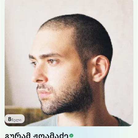
8
წელი
სერთიფიცირებ
გურამ ჟღამაძე