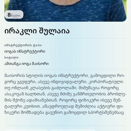
8
წელი
ირაკლი შულაია
ᲘᲜᲡᲢᲠᲣᲥᲢᲝᲠᲘᲡ ᲢᲘᲞᲘ
იოგას ინსტრუქტორი
ᲡᲘᲢᲘᲚᲘ
აშთანგა იოგა მაისორი
მა­ისო­რის სტი­ლის იო­გას ინ­სტრუქ­ტო­რი, გა­მოც­დი­ლი რო­
გორც ჯგუ­ფუ­რი, ასე­ვე ინ­დი­ვი­დუა­ლუ­რი, კორ­პო­რა­ტიუ­ლი
თუ ონ­ლა­ინ კლა­სე­ბის გაძ­ღო­ლა­ში. მი­მუ­შა­ვია რო­გორც
ასა­კო­ვან ხალ­ხთან, ასე­ვე მძი­მე ჯან­მრთე­ლო­ბის პრობ­ლე­
მის მქო­ნე ადა­მია­ნებ­თან, რო­გორც ფი­ზი­კუ­რი ისე­ვე მენ­
ტა­ლუ­რი კუთ­ხით, ამავ­დროუ­ლად შე­მიძ­ლია აქ­ტიუ­რი ფი­
ზი­კუ­რი მომ­ზა­დე­ბა გა­ვუ­წიო გა­მოც­დილ სპორ­ტსმე­ნებ­საც.