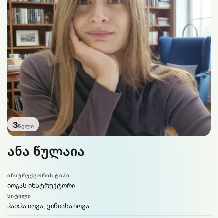
3
წელი
ანა წულაია
ᲘᲜᲡᲢᲠᲣᲥᲢᲝᲠᲘᲡ ᲢᲘᲞᲘ
იოგას ინსტრუქტორი
ᲡᲘᲢᲘᲚᲘ
ჰათჰა იოგა, ვინიასა იოგა