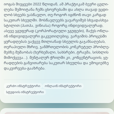
იო­გას მივ­ყვე­ბი 2022 წლიდან, ამ პრაქ­ტი­კამ ბევ­რი ცვლი­
ლე­ბა შე­მოი­ტა­ნა ჩემს ცხოვ­რე­ბა­ში და ახ­ლა თა­ვად ვცდი­
ლობ სხვებს ვას­წავ­ლო, თუ რო­გორ იგ­ძნონ თა­ვი კარ­გად
სა­კუ­თარ სხე­ულ­ში. მოს­წავ­ლე­ებს ვა­ვარ­ჯი­შებ სხვა­დას­ხვა
სტი­ლით (ჰათ­ჰა, ვი­ნია­სა) რო­გორც ინ­დი­ვი­დუა­ლუ­რად,
ასე­ვე ჯგუ­ფუ­რად (კორ­პო­რა­ტიუ­ლი ჯგუ­ფე­ბი), მაქვს ონ­ლა­
ინ ინ­დი­ვი­დუა­ლუ­რი გაკ­ვე­თი­ლე­ბიც. ვარ­ჯი­შის პრო­ცეს­ში
ყუ­რად­ღე­ბას ვაქ­ცევ მთლი­ანად სხე­ულის გა­ჯან­სა­ღე­ბას,
თე­რა­პიუ­ლი მხრივ, ჯან­მრთე­ლო­ბის კონ­კრე­ტულ პრობ­ლე­
მებ­ზე მუ­შაო­ბას (ხერ­ხე­მა­ლი, სახ­სრე­ბი, ტრავ­მა, სის­ხლის
მი­მოქ­ცე­ვა...). მენ­ტა­ლურ ჭრილ­ში კი, კონ­ცენ­ტრა­ცი­ის, ყუ­
რად­ღე­ბის გან­ვი­თა­რე­ბა სა­კუ­თარ სხე­ულ­სა და ემო­ცი­ებ­ზე
დაკ­ვირ­ვე­ბა-გა­აზ­რე­ბა.
კერძო ინსტრუქტორი
ონლაინ ინსტრუქტორი
სტუდიის ინსტრუქტორი