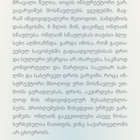
მრა­ვა­ლი წე­ლია, იო­გის ინ­სტრუქ­ტო­რი ვარ.
ვა­ვარ­ჯი­შებ მოს­წავ­ლე­ებს ჯგუ­ფებ­ში, მაგ­
რამ ინ­დი­ვი­დუა­ლუ­რი მე­თო­დით. პან­დე­მი­ის
და­საწ­ყის­ში, 6 წლის წინ, და­ვიწ­ყე ონ­ლა­ინ
სწავ­ლე­ბა. ონ­ლა­ინ სწავ­ლე­ბას თა­ვი­სი პლუ­
სე­ბი აღ­მო­აჩ­ნდა: გარ­და იმი­სა, რომ გა­უთა­
ვე­ბელ სა­ცო­ბებ­ში გა­და­ად­გი­ლე­ბი­სას დრო
და სუ­ლიე­რი ენერ­გია არ იხარ­ჯე­ბა, საკ­მა­ოდ
კომ­ფორ­ტუ­ლი და მარ­ტი­ვია სა­კუ­თარ სახ­
ლში და სა­სურ­ველ დროს ვარ­ჯი­ში, რო­ცა ინ­
სტრუქ­ტო­რი მხო­ლოდ ერთ მოს­წავ­ლეს უთ­
მობს ყუ­რად­ღე­ბას, დროს, აკ­ვირ­დე­ბა მხო­
ლოდ მის ინ­დი­ვი­დუა­ლურ შე­საძ­ლებ­ლო­
ბებს, პრობ­ლე­მე­ბის მი­ხედ­ვით ურ­ჩევს ვარ­
ჯი­შებს. ონ­ლა­ინ გაკ­ვე­თი­ლე­ბი ასე­ვე მო­სა­
ხერ­ხე­ბე­ლია მათ­თვის, ვინც სა­ქარ­თვე­ლო­ში
არ ცხოვ­რობს.