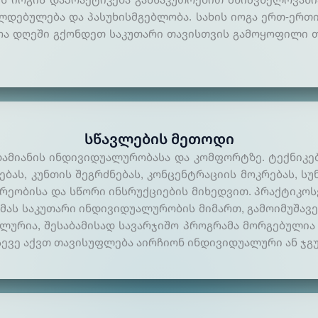
ლ­დე­ბუ­ლე­ბა და პა­სუ­ხის­მგებ­ლო­ბა. სა­ხის იო­გა ერთ-ერ­
ოა დღე­ში გქონ­დეთ სა­კუ­თა­რი თა­ვის­თვის გა­მო­ყო­ფი­ლი 
Სწავლების Მეთოდი
­მია­ნის ინ­დი­ვი­დუა­ლუ­რო­ბა­სა და კომ­ფორ­ტზე. ტექ­ნი­კე­
ე­ბას, კუნ­თის შეგ­რძნე­ბას, კონ­ცენ­ტრა­ცი­ის მოკ­რე­ბას, სუ
­რეო­ბი­სა და სწო­რი ინ­სრუქ­ციე­ბის მი­ხედ­ვით. პრაქ­ტი­კო­
ას სა­კუ­თა­რი ინ­დი­ვი­დუა­ლუ­რო­ბის მი­მართ, გა­მოი­მუ­შა­ვ
ლუ­რია, შე­სა­ბა­მი­სად სა­ვარ­ჯი­შო პროგ­რა­მა მორ­გე­ბუ­ლია 
ე­ვე აქვთ თა­ვი­სუფ­ლე­ბა აირ­ჩი­ონ ინ­დი­ვი­დუა­ლუ­რი ან ჯგუ