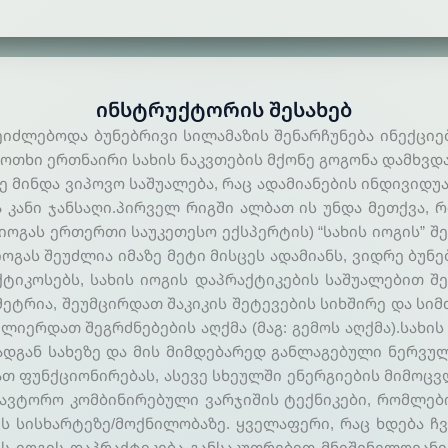
ᲘᲜᲡᲢᲠᲣᲥᲢᲝᲠᲘᲡ ᲨᲔᲡᲐᲮᲔᲑ
­ლე­ბო­და ბუ­ნებ­რი­ვი სი­ლა­მა­ზის შე­ნარ­ჩუ­ნე­ბა ინექ­ციე­ბ
ოთ­ხი ერ­თნაი­რი სა­ხის ნაკ­ვთე­ბის მქო­ნე გო­გო­ნა დამ­ხვდა,
 მინ­და ვი­პო­ვო სა­შუა­ლე­ბა, რაც ადა­მია­ნე­ბის ინ­დი­ვი­დუ
და კა­ნი ჯან­სა­ღი.პირ­ველ რიგ­ში ალ­ბათ ის უნ­და მეთ­ქვა, რ
იო­გას ერ­თერ­თი სა­უკე­თე­სო ექ­სპერ­ტის) “სა­ხის იოგის” შე
ას შე­უძ­ლია იმა­ზე მე­ტი მის­ცეს ადა­მი­ანს, ვიდ­რე ბუ­ნებ­რ
ი­კო­სებს, სა­ხის იო­გის დაპ­რაქ­ტი­კე­ბის სა­შუა­ლე­ბით შ
ეტ­რია, შე­უმ­ცირ­დათ შა­კი­კის შე­ტე­ვე­ბის სიხ­ში­რე და სიმ­
­ლი­ერ­დათ შეგ­რძნე­ბე­ბის აღ­ქმა (მაგ: გე­მოს აღ­ქმა).სა­ხის
ად­გან სა­ხე­ზე და მის მიმ­დე­ბა­რედ გან­ლა­გე­ბუ­ლი ნერ­ვუ­
მათ ფუნ­ქციო­ნი­რე­ბას, ასე­ვე სხე­ულ­ში ენერ­გიე­ბის მი­მოც­
ა­ავ­ტო­რო კომ­ბი­ნი­რე­ბუ­ლი ვარ­ჯი­შის ტექ­ნი­კე­ბი, რომ­ლე
 სის­ხარ­ტე­ზე/მოქ­ნი­ლო­ბა­ზე. ყვე­ლა­ფე­რი, რაც ხდე­ბა ჩვენ
ის იო­გის დაპ­რაქ­ტი­კე­ბა გან­სა­კუთ­რე­ბით მნიშ­ვნე­ლო­ვა­ნ