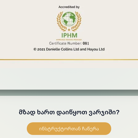
Მზად Ხართ Დაიწყოთ Ვარჯიში?
ინსტრუქტორთან ჩაწერა