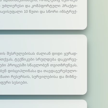
თი უძ­ლიე­რე­სი და კომ­პფორ­ტუ­ლი პრაქ­ტი­
თა­ვი­სუ­ფა­ლი 10 წუ­თი და სწო­რი ინ­სტრუქ­
ბის შეს­რუ­ლე­ბი­სას ძა­ლი­ან დი­დი ყუ­რად­
ნ­თქვას, ტექ­ნი­კე­ბი სრულ­დე­ბა დაკ­ვირ­ვე­
სე­ბი პრო­ცეს­ში სწავ­ლო­ბენ თვით­ზრუნ­ვას,
ე­ბენ დის­ციპ­ლი­ნა­სა და თავ­და­ჯე­რე­ბუ­ლო­
მა­თი რე­სურ­სის, სურ­ვი­ლე­ბი­სა და მიზ­ნე­
­ფუ­რი სე­სი­ები.