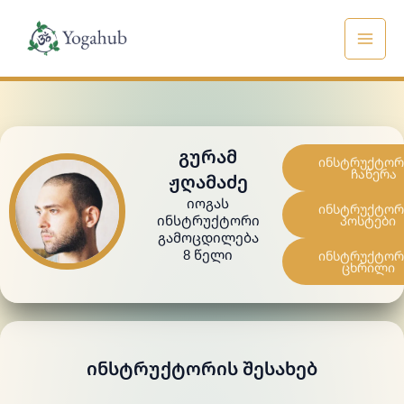
Skip
to
content
ᲒᲣᲠᲐᲛ
ინსტრუქტორ
ჩაწერა
ᲟᲦᲐᲛᲐᲫᲔ
ᲘᲝᲒᲐᲡ
ინსტრუქტორ
ᲘᲜᲡᲢᲠᲣᲥᲢᲝᲠᲘ
პოსტები
Გამოცდილება
8 Წელი
ინსტრუქტორ
ცხრილი
ᲘᲜᲡᲢᲠᲣᲥᲢᲝᲠᲘᲡ ᲨᲔᲡᲐᲮᲔᲑ