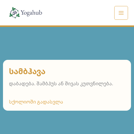
Skip
to
content
ᲡᲐᲛᲑᲰᲐᲕᲐ
დაბადება. შამბჰუს ან შივას კუთვნილება.
სქოლიოში გადასვლა