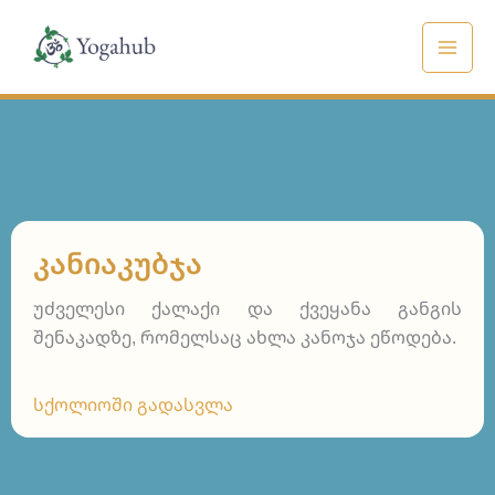
Skip
to
content
ᲙᲐᲜᲘᲐᲙᲣᲑᲯᲐ
უძველესი ქალაქი და ქვეყანა განგის
შენაკადზე, რომელსაც ახლა კანოჯა ეწოდება.
სქოლიოში გადასვლა