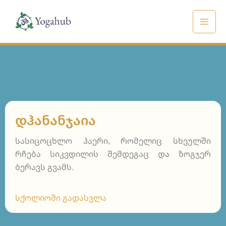
Skip
to
content
ᲓᲰᲐᲜᲐᲜᲯᲐᲘᲐ
სასიცოცხლო ჰაერი, რომელიც სხეულში
რჩება სიკვდილის შემდეგაც და ზოგჯერ
ბერავს გვამს.
სქოლიოში გადასვლა