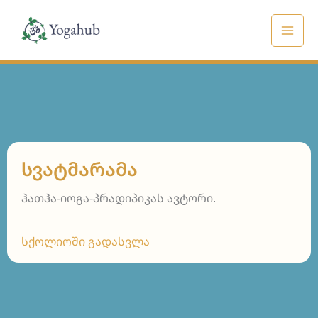
Skip
to
content
ᲡᲕᲐᲢᲛᲐᲠᲐᲛᲐ
ჰათჰა-იოგა-პრადიპიკას ავტორი.
სქოლიოში გადასვლა