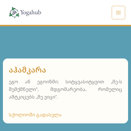
Skip
to
content
ᲐᲰᲐᲛᲙᲐᲠᲐ
ეგო ან ეგოიზმი; სიტყვასიტყვით „მე-ს
შემქმნელი“, მდგომარეობა, რომელიც
ამტკიცებს „მე ვიცი“.
სქოლიოში გადასვლა