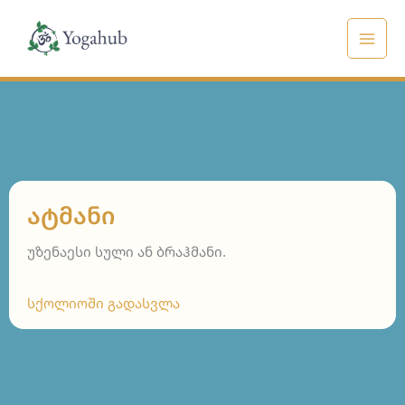
Skip
to
content
ᲐᲢᲛᲐᲜᲘ
უზენაესი სული ან ბრაჰმანი.
სქოლიოში გადასვლა