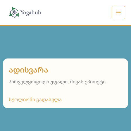
Skip
to
content
ᲐᲓᲘᲡᲕᲐᲠᲐ
პირველყოფილი უფალი; შივას ეპითეტი.
სქოლიოში გადასვლა